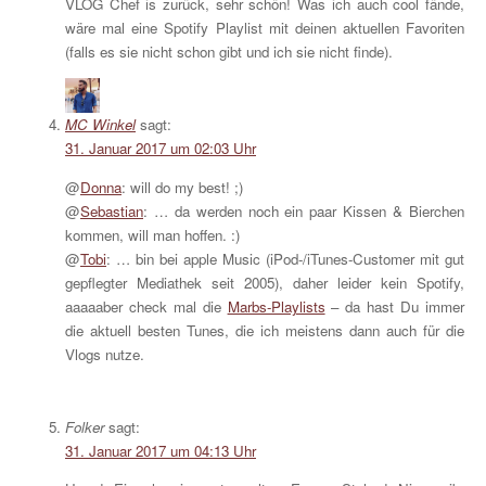
VLOG Chef is zurück, sehr schön! Was ich auch cool fände,
wäre mal eine Spotify Playlist mit deinen aktuellen Favoriten
(falls es sie nicht schon gibt und ich sie nicht finde).
MC Winkel
sagt:
31. Januar 2017 um 02:03 Uhr
@
Donna
: will do my best! ;)
@
Sebastian
: … da werden noch ein paar Kissen & Bierchen
kommen, will man hoffen. :)
@
Tobi
: … bin bei apple Music (iPod-/iTunes-Customer mit gut
gepflegter Mediathek seit 2005), daher leider kein Spotify,
aaaaaber check mal die
Marbs-Playlists
– da hast Du immer
die aktuell besten Tunes, die ich meistens dann auch für die
Vlogs nutze.
Folker
sagt:
31. Januar 2017 um 04:13 Uhr