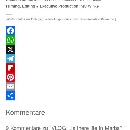
Filming, Editing + Executive Production:
MC Winkel
___
[Weitere Infos zur Crib
hier
. Vermietungen nur an vertrauenswürdige Bekannte.]
Facebook
WhatsApp
X
Telegram
Flipboard
Pinterest
Email
Teilen
Kommentare
9 Kommentare zu “VLOG: „Is there life in Marbs?“