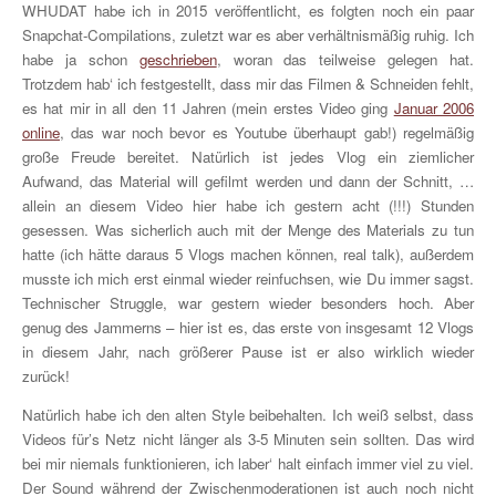
WHUDAT habe ich in 2015 veröffentlicht, es folgten noch ein paar
Snapchat-Compilations, zuletzt war es aber verhältnismäßig ruhig. Ich
habe ja schon
geschrieben
, woran das teilweise gelegen hat.
Trotzdem hab‘ ich festgestellt, dass mir das Filmen & Schneiden fehlt,
es hat mir in all den 11 Jahren (mein erstes Video ging
Januar 2006
online
, das war noch bevor es Youtube überhaupt gab!) regelmäßig
große Freude bereitet. Natürlich ist jedes Vlog ein ziemlicher
Aufwand, das Material will gefilmt werden und dann der Schnitt, …
allein an diesem Video hier habe ich gestern acht (!!!) Stunden
gesessen. Was sicherlich auch mit der Menge des Materials zu tun
hatte (ich hätte daraus 5 Vlogs machen können, real talk), außerdem
musste ich mich erst einmal wieder reinfuchsen, wie Du immer sagst.
Technischer Struggle, war gestern wieder besonders hoch. Aber
genug des Jammerns – hier ist es, das erste von insgesamt 12 Vlogs
in diesem Jahr, nach größerer Pause ist er also wirklich wieder
zurück!
Natürlich habe ich den alten Style beibehalten. Ich weiß selbst, dass
Videos für’s Netz nicht länger als 3-5 Minuten sein sollten. Das wird
bei mir niemals funktionieren, ich laber‘ halt einfach immer viel zu viel.
Der Sound während der Zwischenmoderationen ist auch noch nicht