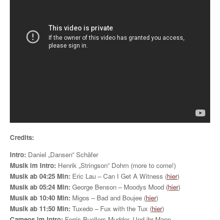
Credits:
Intro:
Daniel „Dansen“ Schäfer
Musik im Intro:
Henrik „Stringson“ Dohrn (more to come!)
Musik ab 04:25 Min:
Eric Lau – Can I Get A Witness (
hier
)
Musik ab 05:24 Min:
George Benson – Moodys Mood
(hier
)
Musik ab 10:40 Min:
Migos – Bad and Boujee (
hier
)
Musik ab 11:50 Min:
Tuxedo – Fux with the Tux (
hier
)
Cameos im Intro:
Ferris Buellers Mudder. Und ihr Mann.