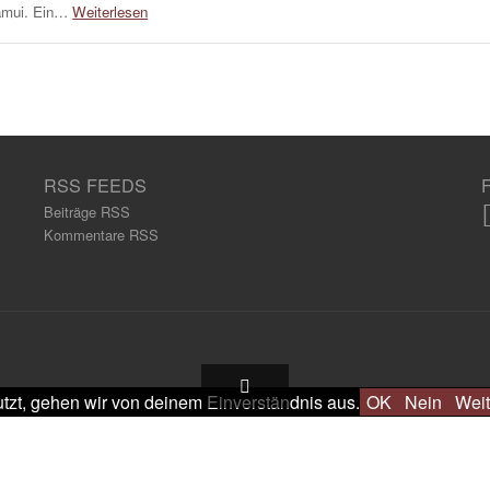
mui. Ein…
Weiterlesen
RSS FEEDS
Beiträge RSS
Kommentare RSS
tzt, gehen wir von deinem Einverständnis aus.
OK
Nein
Weit