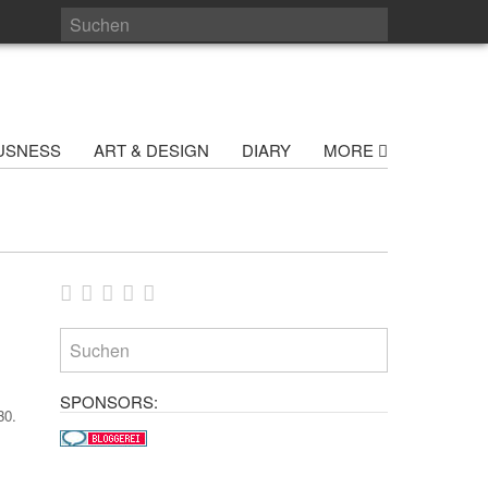
USNESS
ART & DESIGN
DIARY
MORE
SPONSORS:
30.