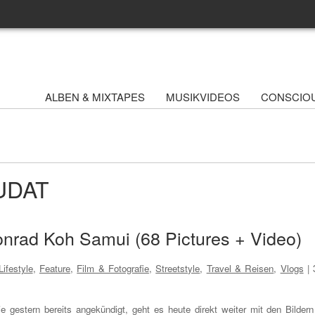
ALBEN & MIXTAPES
MUSIKVIDEOS
CONSCIO
HUDAT
nrad Koh Samui (68 Pictures + Video)
ifestyle
,
Feature
,
Film & Fotografie
,
Streetstyle
,
Travel & Reisen
,
Vlogs
|
e gestern bereits angekündigt, geht es heute direkt weiter mit den Bildern