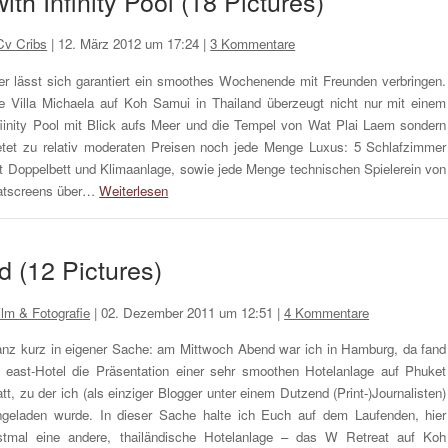
ith Infinity Pool (18 Pictures)
v Cribs
|
12. März 2012 um 17:24
|
3 Kommentare
er lässt sich garantiert ein smoothes Wochenende mit Freunden verbringen.
e Villa Michaela auf Koh Samui in Thailand überzeugt nicht nur mit einem
fiinity Pool mit Blick aufs Meer und die Tempel von Wat Plai Laem sondern
etet zu relativ moderaten Preisen noch jede Menge Luxus: 5 Schlafzimmer
t Doppelbett und Klimaanlage, sowie jede Menge technischen Spielerein von
atscreens über…
Weiterlesen
d (12 Pictures)
ilm & Fotografie
|
02. Dezember 2011 um 12:51
|
4 Kommentare
nz kurz in eigener Sache: am Mittwoch Abend war ich in Hamburg, da fand
 east-Hotel die Präsentation einer sehr smoothen Hotelanlage auf Phuket
att, zu der ich (als einziger Blogger unter einem Dutzend (Print-)Journalisten)
ngeladen wurde. In dieser Sache halte ich Euch auf dem Laufenden, hier
stmal eine andere, thailändische Hotelanlage – das W Retreat auf Koh