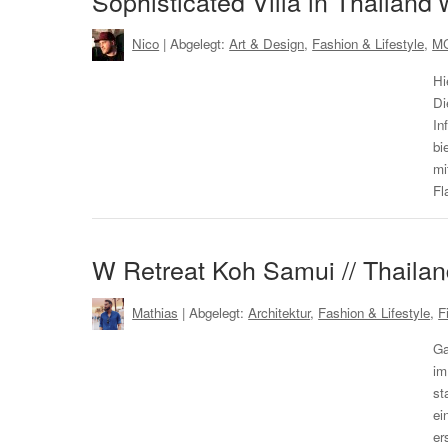
Sophisticated Villa in Thailand w
Nico
| Abgelegt:
Art & Design
,
Fashion & Lifestyle
,
MC
Hi
Di
In
bi
mi
Fl
W Retreat Koh Samui // Thailan
Mathias
| Abgelegt:
Architektur
,
Fashion & Lifestyle
,
F
Ga
im
st
ei
er