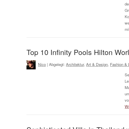
de
Gr
Ko
we
m
Top 10 Infinity Pools Hilton Wor
Nico
| Abgelegt:
Architektur
,
Art & Design
,
Fashion & L
Se
Le
Ma
um
vo
We