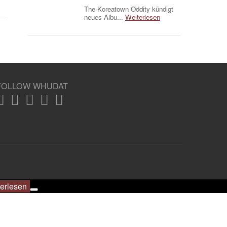
The Koreatown Oddity kündigt
neues Albu...
Weiterlesen
FOLLOW WHUDAT
erlesen