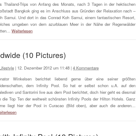
s Thailand-Trips von Anfang des Monats, nach 3 Tagen in der hektischen
oßstadt Bangkok ging es im Anschluss aus Gründen der Relaxation nach –
h Samui. Und dort in das Conrad Koh Samui, einem fantastischen Resort,
lches umgeben von dem azurblauen Meer in der Nähe der Regenwälder
itten…
Weiterlesen
ldwide (10 Pictures)
ifestyle
|
12. Dezember 2012 um 11:48
|
4 Kommentare
nator Winkelsen berichtet liebend gerne über eine seiner größten
idenschaften, dem Infinity Pool. So hat er selbst schon u.A. auf den
lediven und Santorini live aus dem Pool berichtet, doch hier geht es diesmal
 die Top Ten der weltweit schönsten Infinity Pools der Hilton Hotels. Ganz
rne liegt hier der Pool in Curacao (Bild oben), aber auch die anderen…
iterlesen