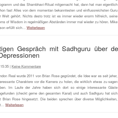
ogramm und das Shambhavi-Ritual mitgemacht hat, dann hat man eigentlich
hon fast Alles von dem momentan bekanntesten und einflussreichsten Guru
r Welt gehört. Nichts desto trotz ist es immer wieder enorm hilfreich, seine
ms of Wisdom in regelmäßigen Abständen immer mal wieder zu hören. Mike
son erfüllt sich…
Weiterlesen
tigen Gespräch mit Sadhguru über d
 Depressionen
 15:35
|
Keine Kommentare
ndon Real wurde 2011 von Brian Rose gegründet, die Idee war es seit jeher,
teressante Charaktere vor die Kamera zu holen, die wirklich etwas zu sagen
ben. Im Laufe der Jahre haben sich dort so einige interessante Gäste
ngefunden (checkt gerne den gesamten Kanal) und auch Sadhguru hat sich
t Brian Rose hingesetzt. Die beiden sprechen über diverse Möglichkeiten,
it…
Weiterlesen