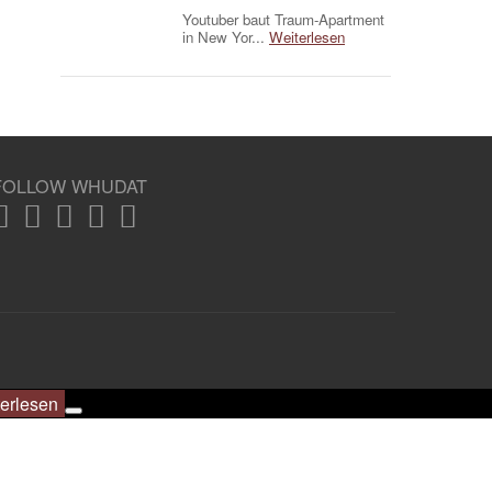
Youtuber baut Traum-Apartment
in New Yor...
Weiterlesen
FOLLOW WHUDAT
erlesen