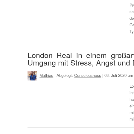
Pr
sc
de
Ge
Ty
London Real in einem großar
Umgang mit Stress, Angst und
Mathias
| Abgelegt:
Consciousness
|
03. Juli 2020 um
Lo
in
ha
ei
mi
m