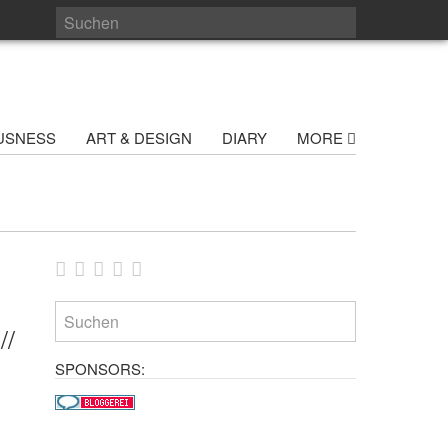
USNESS
ART & DESIGN
DIARY
MORE
//
SPONSORS: