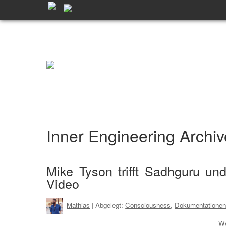
Inner Engineering Arch
Mike Tyson trifft Sadhguru und
Video
Mathias
| Abgelegt:
Consciousness
,
Dokumentatione
We