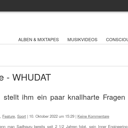
ALBEN & MIXTAPES
MUSIKVIDEOS
CONSCIO
ive - WHUDAT
 stellt ihm ein paar knallharte Fragen 
n
,
Feature
,
Sport
|
10. Oktober 2022 um 15:29
|
Keine Kommentare
nn man Sadhguru bereits seit 2 1/2 Jahren folgt, sein Inner Engineering