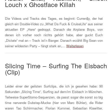
Louch x Ghostface Killah
Die Videos und Tracks des Tages, es beginnt: Curren$y, der hat
gleich ein Double-Video zu „What Da Fuck & CruiseLife“ aus seiner
aktuellen EP „Here“ gedroppt. Danach die Airplane Boys, von
denen ich vorher noch nichts gehört habe, aber guckt Euch
„Dictate“ mal an – Track ist’n Banger. Danach erzählt Big Sean von
seiner wildesten Party – fängt stark an,…
Weiterlesen
Slicing Time – Surfing The Eisbach
(Clip)
Leider einer der geilsten Surfclips, die ich je gesehen habe: 90
Sekunden „Slicing Time“, Surfing auf dem/im Eisbach in München.
Teilweise SuperSlomo-Sequenzen, da passt sogar die sonst so big
time nervende Dubstep-Mucke (hier von Marc Bühler), die Rider
waren Tao Schirrmacher, Florian Kummer, Sebastian Klawitter,