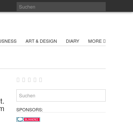
USNESS
ART & DESIGN
DIARY
MORE
t.
em
SPONSORS: