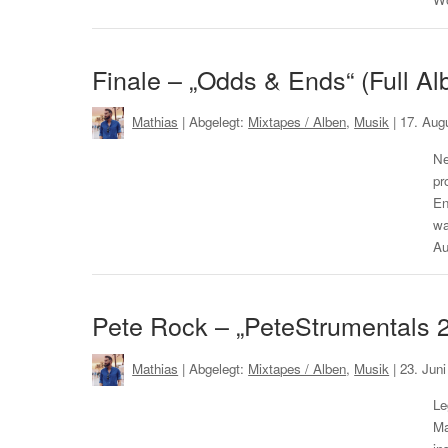
Finale – „Odds & Ends“ (Full A
Mathias
| Abgelegt:
Mixtapes / Alben
,
Musik
|
17. Aug
Ne
pr
En
wa
Au
Pete Rock – „PeteStrumentals 2
Mathias
| Abgelegt:
Mixtapes / Alben
,
Musik
|
23. Jun
Le
Ma