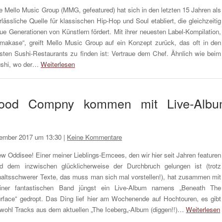
e Mello Music Group (MMG, gefeatured) hat sich in den letzten 15 Jahren als
rlässliche Quelle für klassischen Hip-Hop und Soul etabliert, die gleichzeitig
ue Generationen von Künstlern fördert. Mit ihrer neuesten Label-Kompilation,
makase“, greift Mello Music Group auf ein Konzept zurück, das oft in den
sten Sushi-Restaurants zu finden ist: Vertraue dem Chef. Ähnlich wie beim
shi, wo der…
Weiterlesen
ood Compny kommen mit Live-Alb
ember 2017 um 13:30
|
Keine Kommentare
w Oddisee! Einer meiner Lieblings-Emcees, den wir hier seit Jahren featuren
d dem inzwischen glücklicherweise der Durchbruch gelungen ist (trotz
haltsschwerer Texte, das muss man sich mal vorstellen!), hat zusammen mit
iner fantastischen Band jüngst ein Live-Album namens „Beneath The
rface“ gedropt. Das Ding lief hier am Wochenende auf Hochtouren, es gibt
wohl Tracks aus dem aktuellen „The Iceberg„-Album (diggen!!)…
Weiterlesen