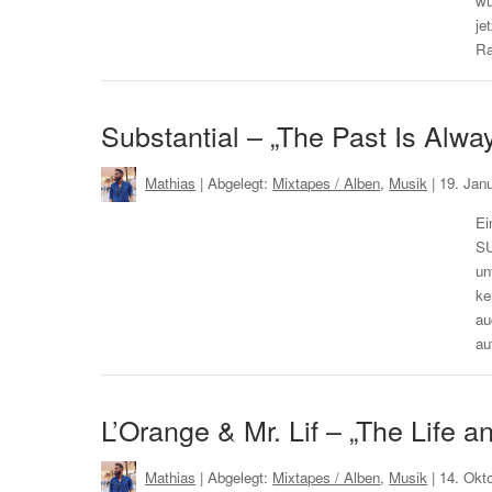
wu
je
R
Substantial – „The Past Is Alwa
Mathias
| Abgelegt:
Mixtapes / Alben
,
Musik
|
19. Jan
Ei
SU
un
ke
au
au
L’Orange & Mr. Lif – „The Life 
Mathias
| Abgelegt:
Mixtapes / Alben
,
Musik
|
14. Okt