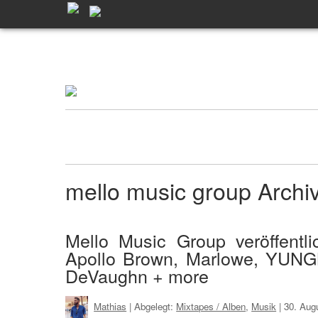
mello music group Arch
Mello Music Group veröffentl
Apollo Brown, Marlowe, YUN
DeVaughn + more
Mathias
| Abgelegt:
Mixtapes / Alben
,
Musik
|
30. Aug