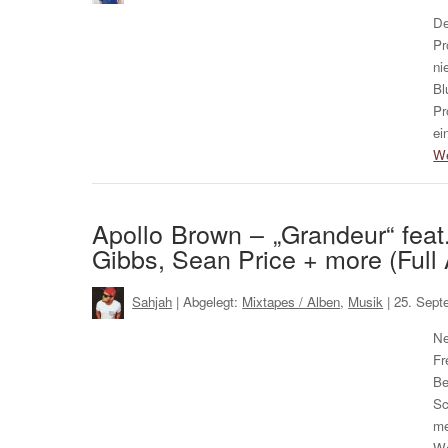
D
Pr
ni
Bl
Pr
ei
We
Apollo Brown – „Grandeur“ fea
Gibbs, Sean Price + more (Full
Sahjah
| Abgelegt:
Mixtapes / Alben
,
Musik
|
25. Sept
Ne
Fr
Be
Sc
me
Wo