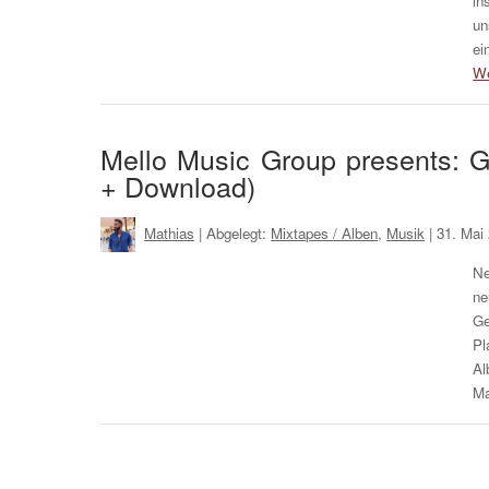
in
un
ei
We
Mello Music Group presents: G
+ Download)
Mathias
| Abgelegt:
Mixtapes / Alben
,
Musik
|
31. Mai
Ne
ne
Ge
Pl
Al
Ma
Mehr