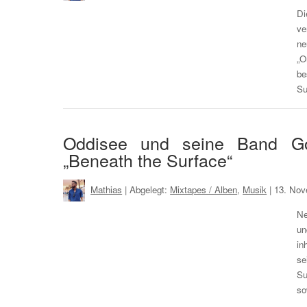
Di
ve
ne
„O
be
Su
Oddisee und seine Band G
„Beneath the Surface“
Mathias
| Abgelegt:
Mixtapes / Alben
,
Musik
|
13. Nov
Ne
un
in
se
Su
so