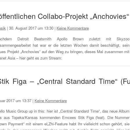
ffentlichen Collabo-Projekt „Anchovies“
sik
|
30. August 2017 um 13:30
|
Keine Kommentare
achdem Detroit Beatsmith Apollo Brown zuletzt mit Skyzoo
sammengearbeitet hat war er die letzten Wochen damit beschäftigt, sein
ues Projekt „Anchovies“ auf den Weg zu bringen, dieses Mal zusammen mit
anet Asia – hier geht es zum Stream:
tik Figa – „Central Standard Time“ (Fu
ruar 2017 um 13:37
|
Keine Kommentare
llo Music Group up in this: hier ist „Central Standard Time“, das neue Album
s aus Topeka/Kansas kommenden Emcees Stik Figa (feat). Die Nummer
own Payment“ mit einem eLZhi-Feature habt Ihr vielleicht schon gehört, sie