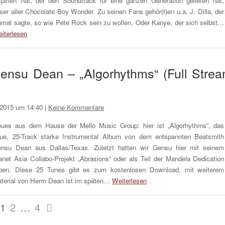
spiriert hat, der den Soundtrack für eine ganzen Generation geliefert hat,
ser aller Chocolate Boy Wonder. Zu seinen Fans gehör(t)en u.a. J. Dilla, der
nmal sagte, so wie Pete Rock sein zu wollen. Oder Kanye, der sich selbst…
iterlesen
ensu Dean – „Algorhythms“ (Full Stre
 2015 um 14:40
|
Keine Kommentare
ues aus dem Hause der Mello Music Group: hier ist „Algorhythms“, das
ue, 25-Track starke Instrumental Album von dem entspannten Beatsmith
nsu Dean aus Dallas/Texas. Zuletzt hatten wir Gensu hier mit seinem
anet Asia Collabo-Projekt „Abrasions“ oder als Teil der Mandela Dedication
ben. Diese 25 Tunes gibt es zum kostenlosen Download, mit weiterem
terial von Herrn Dean ist im späten…
Weiterlesen
1
2
…
4