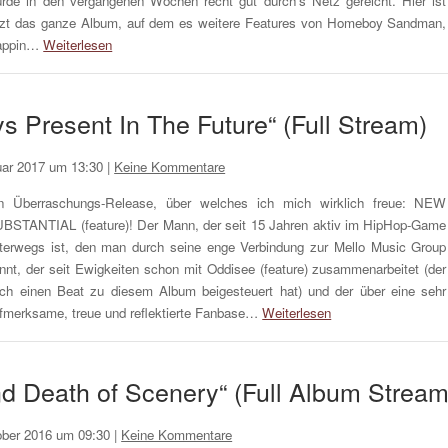
rde in den vergangenen Wochen recht gut durch’s Netz gereicht. Hier ist
tzt das ganze Album, auf dem es weitere Features von Homeboy Sandman,
appin…
Weiterlesen
ys Present In The Future“ (Full Stream)
uar 2017 um 13:30
|
Keine Kommentare
n Überraschungs-Release, über welches ich mich wirklich freue: NEW
BSTANTIAL (feature)! Der Mann, der seit 15 Jahren aktiv im HipHop-Game
terwegs ist, den man durch seine enge Verbindung zur Mello Music Group
nnt, der seit Ewigkeiten schon mit Oddisee (feature) zusammenarbeitet (der
ch einen Beat zu diesem Album beigesteuert hat) und der über eine sehr
fmerksame, treue und reflektierte Fanbase…
Weiterlesen
and Death of Scenery“ (Full Album Stream
ober 2016 um 09:30
|
Keine Kommentare