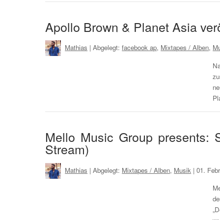
Apollo Brown & Planet Asia verö
Mathias
| Abgelegt:
facebook ap
,
Mixtapes / Alben
,
Mu
N
zu
ne
Pl
Mello Music Group presents: S
Stream)
Mathias
| Abgelegt:
Mixtapes / Alben
,
Musik
|
01. Feb
Me
de
„D