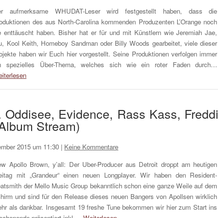
er aufmerksame WHUDAT-Leser wird festgestellt haben, dass die
oduktionen des aus North-Carolina kommenden Produzenten L’Orange noch
e enttäuscht haben. Bisher hat er für und mit Künstlern wie Jeremiah Jae,
u, Kool Keith, Homeboy Sandman oder Billy Woods gearbeitet, viele dieser
ojekte haben wir Euch hier vorgestellt. Seine Produktionen verfolgen immer
n spezielles Über-Thema, welches sich wie ein roter Faden durch…
iterlesen
t. Oddisee, Evidence, Rass Kass, Fredd
 Album Stream)
ember 2015 um 11:30
|
Keine Kommentare
w Apollo Brown, y’all: Der Uber-Producer aus Detroit droppt am heutigen
eitag mit „Grandeur“ einen neuen Longplayer. Wir haben den Resident-
atsmith der Mello Music Group bekanntlich schon eine ganze Weile auf dem
hirm und sind für den Release dieses neuen Bangers von Apollsen wirklich
hr als dankbar. Insgesamt 19 freshe Tune bekommen wir hier zum Start ins
chenende präsentiert inkl….
Weiterlesen