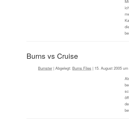
Mi
ic
me
Ka
di
be
Burns vs Cruise
Burnster
| Abgelegt:
Burns Files
|
15. August 2005 um
Al
be
sc
öf
de
be