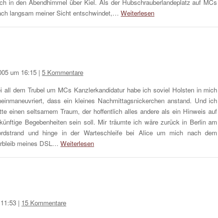
ch in den Abendhimmel über Kiel. Als der Hubschrauberlandeplatz auf MCs
ch langsam meiner Sicht entschwindet,…
Weiterlesen
005 um 16:15
|
5 Kommentare
i all dem Trubel um MCs Kanzlerkandidatur habe ich soviel Holsten in mich
neinmaneuvriert, dass ein kleines Nachmittagsnickerchen anstand. Und ich
tte einen seltsamem Traum, der hoffentlich alles andere als ein Hinweis auf
künftige Begebenheiten sein soll. Mir träumte ich wäre zurück in Berlin am
rdstrand und hinge in der Warteschleife bei Alice um mich nach dem
rbleib meines DSL…
Weiterlesen
 11:53
|
15 Kommentare