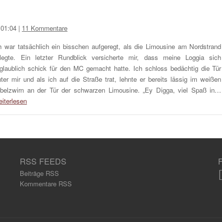
 01:04
|
11 Kommentare
h war tatsächlich ein bisschen aufgeregt, als die Limousine am Nordstrand
legte. Ein letzter Rundblick versicherte mir, dass meine Loggia sich
glaublich schick für den MC gemacht hatte. Ich schloss bedächtig die Tür
nter mir und als ich auf die Straße trat, lehnte er bereits lässig im weißen
belzwirn an der Tür der schwarzen Limousine. „Ey Digga, viel Spaß in…
iterlesen
RSS FEEDS
Beiträge RSS
Kommentare RSS