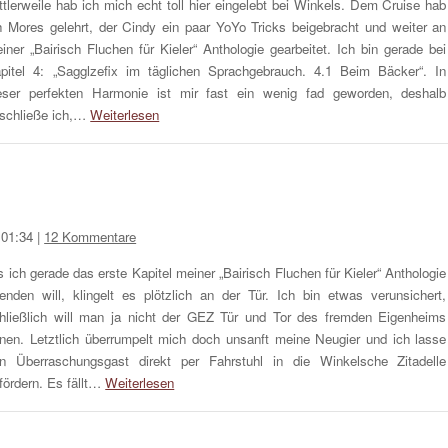
ttlerweile hab ich mich echt toll hier eingelebt bei Winkels. Dem Cruise hab
h Mores gelehrt, der Cindy ein paar YoYo Tricks beigebracht und weiter an
iner „Bairisch Fluchen für Kieler“ Anthologie gearbeitet. Ich bin gerade bei
pitel 4: „Sagglzefix im täglichen Sprachgebrauch. 4.1 Beim Bäcker“. In
eser perfekten Harmonie ist mir fast ein wenig fad geworden, deshalb
schließe ich,…
Weiterlesen
 01:34
|
12 Kommentare
s ich gerade das erste Kapitel meiner „Bairisch Fluchen für Kieler“ Anthologie
enden will, klingelt es plötzlich an der Tür. Ich bin etwas verunsichert,
hließlich will man ja nicht der GEZ Tür und Tor des fremden Eigenheims
fnen. Letztlich überrumpelt mich doch unsanft meine Neugier und ich lasse
n Überraschungsgast direkt per Fahrstuhl in die Winkelsche Zitadelle
fördern. Es fällt…
Weiterlesen