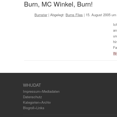
Burn, MC Winkel, Burn!
Burnster
| Abgelegt:
Burns Files
|
15. August 2005 um
Ic
an
un
hi
Fa
We
WHUDAT
Impressum+Mediadaten
Datenschutz
Kategorien+Archiv
Blogroll+Links