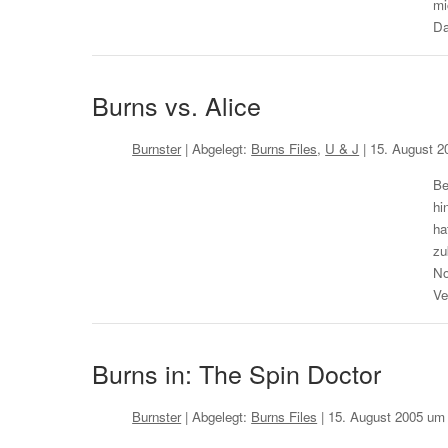
mi
Da
Burns vs. Alice
Burnster
| Abgelegt:
Burns Files
,
U & J
|
15. August 2
Be
hi
ha
zu
No
Ve
Burns in: The Spin Doctor
Burnster
| Abgelegt:
Burns Files
|
15. August 2005 um