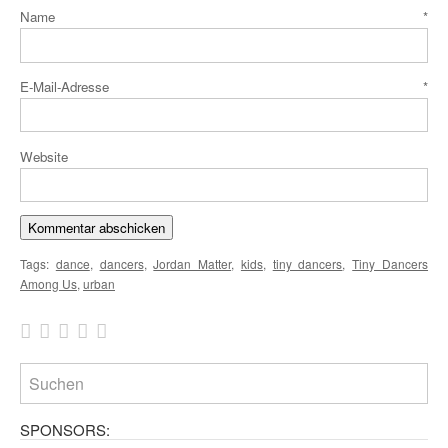
Name
*
E-Mail-Adresse
*
Website
Tags:
dance
,
dancers
,
Jordan Matter
,
kids
,
tiny dancers
,
Tiny Dancers
Among Us
,
urban
SPONSORS: