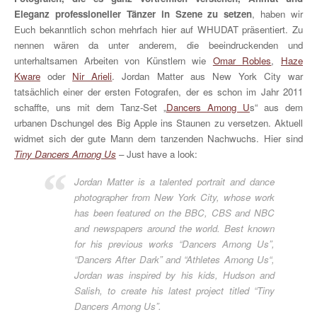
Eleganz professioneller Tänzer in Szene zu setzen
, haben wir
Euch bekanntlich schon mehrfach hier auf WHUDAT präsentiert. Zu
nennen wären da unter anderem, die beeindruckenden und
unterhaltsamen Arbeiten von Künstlern wie
Omar Robles
,
Haze
Kware
oder
Nir Arieli
. Jordan Matter aus New York City war
tatsächlich einer der ersten Fotografen, der es schon im Jahr 2011
schaffte, uns mit dem Tanz-Set „
Dancers Among U
s“ aus dem
urbanen Dschungel des Big Apple ins Staunen zu versetzen. Aktuell
widmet sich der gute Mann dem tanzenden Nachwuchs. Hier sind
Tiny Dancers Among Us
– Just have a look:
Jordan Matter is a talented portrait and dance
photographer from New York City, whose work
has been featured on the BBC, CBS and NBC
and newspapers around the world. Best known
for his previous works “Dancers Among Us”,
“Dancers After Dark” and “Athletes Among Us“,
Jordan was inspired by his kids, Hudson and
Salish, to create his latest project titled “Tiny
Dancers Among Us”.