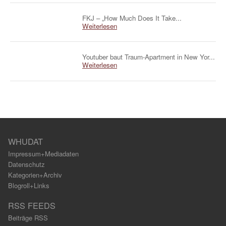
FKJ – „How Much Does It Take...
Weiterlesen
Youtuber baut Traum-Apartment in New Yor...
Weiterlesen
WHUDAT
Impressum+Mediadaten
Datenschutz
Kategorien+Archiv
Blogroll+Links
RSS FEEDS
Beiträge RSS