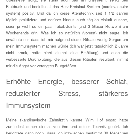
Blutdruck und beeinflusst das Herz-Kreislauf-System (cardiovascular
system) positiv. Und da ich diese Atemtechnik seit 1 1/2 Jahren
täglich praktiziere und darüber hinaus auch täglich eiskalt dusche,
seien ja wohl so ein paar Tabak-Joints (und 3 Gläser Rotwein) am
Wochenende drin. Was ich so natürlich (vorerst) nicht sagte, ich
erwähnte nur, dass ich mir aufgrund dieser Rituale wenig Sorgen um
mein Immunsystem machen würde (ich war jetzt tatsächlich 2 Jahre
nicht krank, hatte nicht einmal eine Erkältung) und auch die
verbesserte Durchblutung, die aus diesen Ritualen resultiert, nimmt
mir die Angst vor verengten Blutgefäßen.
Erhöhte Energie, besserer Schlaf,
reduzierter Stress, stärkeres
Immunsystem
Meine skandinavische Zahnärztin kannte Wim Hof sogar, hatte
zumindest schon einmal von ihm und seiner Technik gehört. Ich
berichtete dann noch, dass ich inzwischen bestimmt 30 Menschen