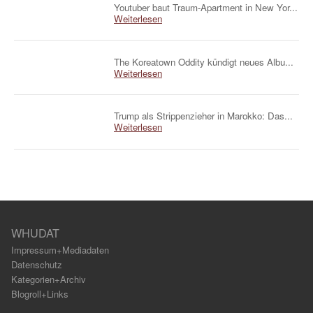
Youtuber baut Traum-Apartment in New Yor...
Weiterlesen
The Koreatown Oddity kündigt neues Albu...
Weiterlesen
Trump als Strippenzieher in Marokko: Das...
Weiterlesen
WHUDAT
Impressum+Mediadaten
Datenschutz
Kategorien+Archiv
Blogroll+Links