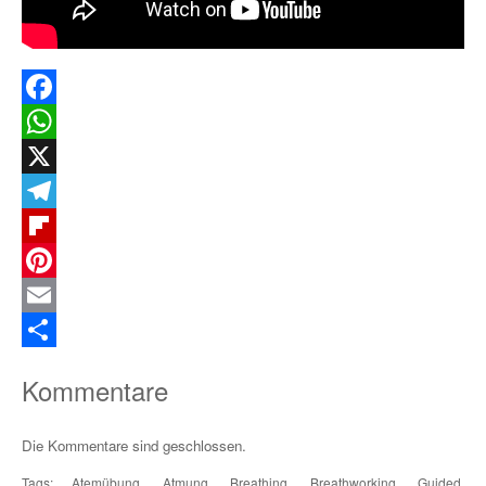
Facebook
WhatsApp
X
Telegram
Flipboard
Pinterest
Email
Teilen
Kommentare
Die Kommentare sind geschlossen.
Tags:
Atemübung
,
Atmung
,
Breathing
,
Breathworking
,
Guided
,