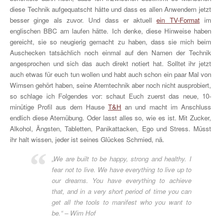
diese Technik aufgequatscht hätte und dass es allen Anwendern jetzt
besser ginge als zuvor. Und dass er aktuell
ein TV-Format
im
englischen BBC am laufen hätte. Ich denke, diese Hinweise haben
gereicht, sie so neugierig gemacht zu haben, dass sie mich beim
Auschecken tatsächlich noch einmal auf den Namen der Technik
angesprochen und sich das auch direkt notiert hat. Solltet ihr jetzt
auch etwas für euch tun wollen und habt auch schon ein paar Mal von
Wimsen gehört haben, seine Atemtechnik aber noch nicht ausprobiert,
so schlage ich Folgendes vor: schaut Euch zuerst das neue, 10-
minütige Profil aus dem Hause
T&H
an und macht im Anschluss
endlich diese Atemübung. Oder lasst alles so, wie es ist. Mit Zucker,
Alkohol, Ängsten, Tabletten, Panikattacken, Ego und Stress. Müsst
ihr halt wissen, jeder ist seines Glückes Schmied, nä.
„We are built to be happy, strong and healthy. I
fear not to live. We have everything to live up to
our dreams. You have everything to achieve
that, and in a very short period of time you can
get all the tools to manifest who you want to
be.“ – Wim Hof