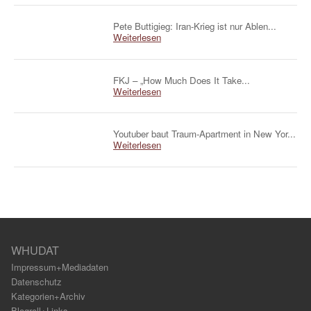
Pete Buttigieg: Iran-Krieg ist nur Ablen...
Weiterlesen
FKJ – „How Much Does It Take...
Weiterlesen
Youtuber baut Traum-Apartment in New Yor...
Weiterlesen
WHUDAT
Impressum+Mediadaten
Datenschutz
Kategorien+Archiv
Blogroll+Links