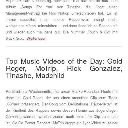
Popmucke am Donnerstag, aber passt mal auf: hier ist das neue
Album „Songs For You“ von Tinashe, die jüngst einen
Management-Vertrag bei Roc Nation unterschrieben hat. Es ist
immer dasselbe, mein inneres Popschwein zwingt mich,
wenigstens einmal reinzuhören – und dann finde ich so Sachen hin
und wieder auch mal ganz gut. Die Nummer „Touch & Go“ mit
6lack (wo…
Weiterlesen
Top Music Videos of the Day: Gold
Roger, MoTrip, Rick Gonzalez,
Tinashe, Madchild
Pünktlich zur Wochenmitte, hier unser Mucke-Roundup: Heute mit
dabei ist Gold Roger, der uns einen smoothen Clip zum Track
„Gürhan“ präsentiert. Der Song vom Debütalbum „Räuberleiter“ ist
der Kindheit des Rappers sowie dessen Homie aus Jugendtagen
Gürhan gewidmet, welcher zudem auch selbst im Clip zu sehen
ist. Go Go Power Rangers! MoTrip droppt ein Lyric-Video zu seiner