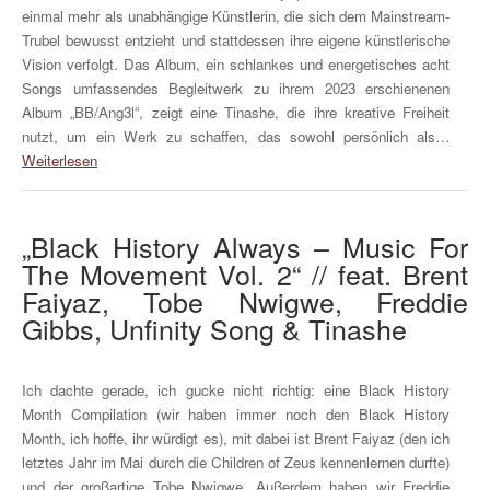
einmal mehr als unabhängige Künstlerin, die sich dem Mainstream-
Trubel bewusst entzieht und stattdessen ihre eigene künstlerische
Vision verfolgt. Das Album, ein schlankes und energetisches acht
Songs umfassendes Begleitwerk zu ihrem 2023 erschienenen
Album „BB/Ang3l“, zeigt eine Tinashe, die ihre kreative Freiheit
nutzt, um ein Werk zu schaffen, das sowohl persönlich als…
Weiterlesen
„Black History Always – Music For
The Movement Vol. 2“ // feat. Brent
Faiyaz, Tobe Nwigwe, Freddie
Gibbs, Unfinity Song & Tinashe
Ich dachte gerade, ich gucke nicht richtig: eine Black History
Month Compilation (wir haben immer noch den Black History
Month, ich hoffe, ihr würdigt es), mit dabei ist Brent Faiyaz (den ich
letztes Jahr im Mai durch die Children of Zeus kennenlernen durfte)
und der großartige Tobe Nwigwe. Außerdem haben wir Freddie