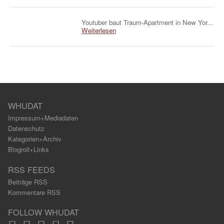
Youtuber baut Traum-Apartment in New Yor...
Weiterlesen
WHUDAT
Impressum+Mediadaten
Datenschutz
Kategorien+Archiv
Blogroll+Links
RSS FEEDS
Beiträge RSS
Kommentare RSS
FOLLOW WHUDAT