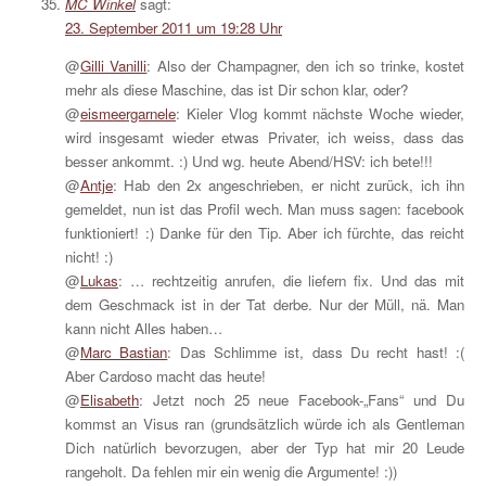
MC Winkel
sagt:
23. September 2011 um 19:28 Uhr
@
Gilli Vanilli
: Also der Champagner, den ich so trinke, kostet
mehr als diese Maschine, das ist Dir schon klar, oder?
@
eismeergarnele
: Kieler Vlog kommt nächste Woche wieder,
wird insgesamt wieder etwas Privater, ich weiss, dass das
besser ankommt. :) Und wg. heute Abend/HSV: ich bete!!!
@
Antje
: Hab den 2x angeschrieben, er nicht zurück, ich ihn
gemeldet, nun ist das Profil wech. Man muss sagen: facebook
funktioniert! :) Danke für den Tip. Aber ich fürchte, das reicht
nicht! :)
@
Lukas
: … rechtzeitig anrufen, die liefern fix. Und das mit
dem Geschmack ist in der Tat derbe. Nur der Müll, nä. Man
kann nicht Alles haben…
@
Marc Bastian
: Das Schlimme ist, dass Du recht hast! :(
Aber Cardoso macht das heute!
@
Elisabeth
: Jetzt noch 25 neue Facebook-„Fans“ und Du
kommst an Visus ran (grundsätzlich würde ich als Gentleman
Dich natürlich bevorzugen, aber der Typ hat mir 20 Leude
rangeholt. Da fehlen mir ein wenig die Argumente! :))