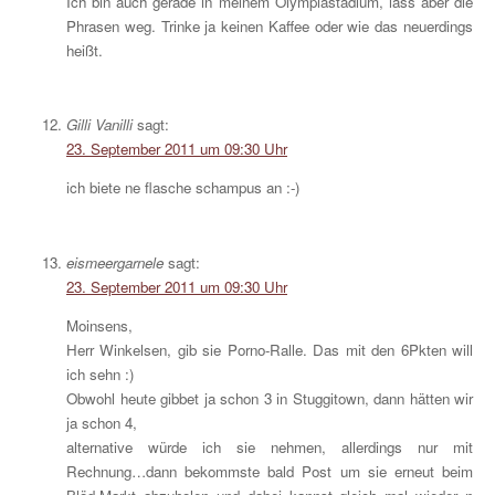
Ich bin auch gerade in meinem Olympiastadium, lass aber die
Phrasen weg. Trinke ja keinen Kaffee oder wie das neuerdings
heißt.
Gilli Vanilli
sagt:
23. September 2011 um 09:30 Uhr
ich biete ne flasche schampus an :-)
eismeergarnele
sagt:
23. September 2011 um 09:30 Uhr
Moinsens,
Herr Winkelsen, gib sie Porno-Ralle. Das mit den 6Pkten will
ich sehn :)
Obwohl heute gibbet ja schon 3 in Stuggitown, dann hätten wir
ja schon 4,
alternative würde ich sie nehmen, allerdings nur mit
Rechnung…dann bekommste bald Post um sie erneut beim