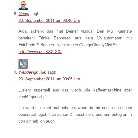
Georg
sagt:
23. September 2011 um 08:40 Uhr
Alda, schenk das mal Deiner Mudda! Den Müll kannste
behalten! Trinke Espresso aus nem Vollautomaten mit
FairTrade™-Bohnen. Nicht sonen GeorgeCloonyMist™!
http://www.soliXXX.XX/
Webdesign Kiel
sagt:
23. September 2011 um 09:05 Uhr
„..sieht supergeil aus das viech…die kaffeemaschine aber
auch!“ guuud ;-)
ich würd sie nicht mal nehmen, wenn du mir nnoch nen hunni
obendrauf legst. hab schon 2 maschinen. und nen autogramm
von dir hab ich auch.