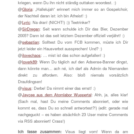
kriegen, wenn Du ihn nicht ständig outtaken woordest. :)
@
Gloria
: „Hallelujah“ erinnert mich immer so an Gospelchoir,
der Nachteil daran ist: ich bin Atheist! :)
@
Lyric
: Na dran! (NICHT!) :)) Teetrinker?
@
SirDregan
: Seit wann schulde ich Dir das Bier, Dezember
2005? Dann ist das seit letztem Dezember offiziell verjährt! :)
@
sebastian
: Solltest Du vom FCB kommen, müste ich Dir
jetzt leider ein Hausverbot aussprechen! Und? :)
@
ilovechaos
: … mist ist das schon aufgefallen! :)
@
loverk89
: Wenn Du täglich auf den Adsense-Banner dingst,
dann könnte man… ach né, ich darf als Admin da Niemanden
direkt zu affordern. Also: bloß niemals vorsätzlich
Draufdingsen!
@
visus
: Derbe! Da nimmt einer das ernst! :)
@
Jaycee aus dem Atomlabor Wuppertal
: Ahh, ja, alles klar!
(Sach mal, hast Du meine Comments abonniert, oder wie
kommt es, dass Du so schnell antwortest?!) (edit: gerade mal
nachgeguckt – es haben atsächlich 23 User meine Comments
via RSS abonniert! Crass!)
Ich fasse zusammen:
Visus liegt vorn! Wenn da am