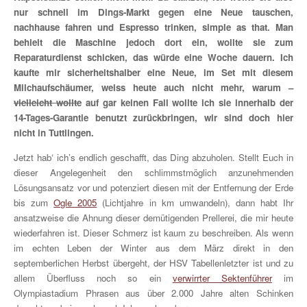
nur schnell im Dings-Markt gegen eine Neue tauschen,
nachhause fahren und Espresso trinken, simple as that. Man
behielt die Maschine jedoch dort ein, wollte sie zum
Reparaturdienst schicken, das würde eine Woche dauern. Ich
kaufte mir sicherheitshalber eine Neue, im Set mit diesem
Milchaufschäumer, weiss heute auch nicht mehr, warum –
vielleicht wollte
auf gar keinen Fall wollte ich sie innerhalb der
14-Tages-Garantie benutzt zurückbringen, wir sind doch hier
nicht in Tuttlingen.
Jetzt hab‘ ich’s endlich geschafft, das Ding abzuholen. Stellt Euch in
dieser Angelegenheit den schlimmstmöglich anzunehmenden
Lösungsansatz vor und potenziert diesen mit der Entfernung der Erde
bis zum
Ogle 2005
(Lichtjahre in km umwandeln), dann habt Ihr
ansatzweise die Ahnung dieser demütigenden Prellerei, die mir heute
wiederfahren ist. Dieser Schmerz ist kaum zu beschreiben. Als wenn
im echten Leben der Winter aus dem März direkt in den
septemberlichen Herbst übergeht, der HSV Tabellenletzter ist und zu
allem Überfluss noch so ein
verwirrter Sektenführer
im
Olympiastadium Phrasen aus über 2.000 Jahre alten Schinken