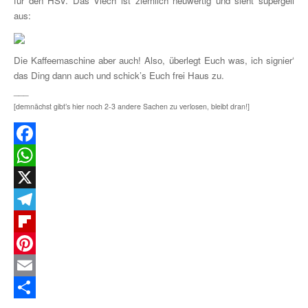
für den HSV. Das Viech ist ziemlich neuwertig und sieht supergeil
aus:
Die Kaffeemaschine aber auch! Also, überlegt Euch was, ich signier‘
das Ding dann auch und schick’s Euch frei Haus zu.
___
[demnächst gibt’s hier noch 2-3 andere Sachen zu verlosen, bleibt dran!]
Facebook
WhatsApp
X
Telegram
Flipboard
Pinterest
Email