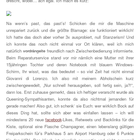
drescht, wobei… ach egal. Ich mach es kurz:
Na wenn’s past, das past’s! Schicken die mir die Maschine
unrepariert zurück und die größte Blamage: sie funktioniert wirklich!
Ich hatte das doch aber vorher 3x ausprobiert, null Stanzerism! Und
ich konnte das noch nicht einmal vor Ort klären, weil ich mich
natürlich
vordrängelte
freundlich nach Zwischenbedienung informierte.
Beim Reparaturservice stand vor mir nämlich eine Mutter mit ihrer
15jähringen Tochter und deren Notebook mit blauem Windows-
Schirm, Ihr wisst, was das bedeutet – so viel Zeit hat nicht einmal
Giovanni di Lorenzo. Ich also mit meinem Abholschein kurz
zwischengewedelt, „Nur schnell herausgeben, soll fertig sein, ja?!“,
dann los. Erst zuhause gemerkt, dass ich heftiger verarscht wurde als
Queening-Sympathisanten, konnte da also nichtmal jemanden für
gerade machen! Also gut, ich schenk‘ sie Euch: wer wirklich Bock auf
dieses Ding hat, sollte sich aber was einfallen lassen – ich will
mindestens 20 neue
facebook
-Likes, Retweets und Backlinks für die
Kiste, optional eine Flasche Champagner, einen lebenslang gültigen
Freiparkschein für’s Parkhaus 5 am Airport Hamburg oder 6 Punkte