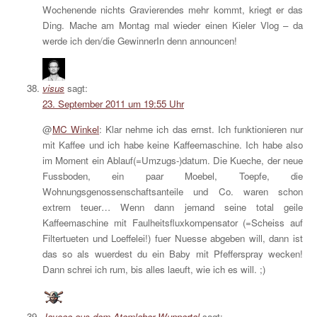
Wochenende nichts Gravierendes mehr kommt, kriegt er das
Ding. Mache am Montag mal wieder einen Kieler Vlog – da
werde ich den/die GewinnerIn denn announcen!
visus
sagt:
23. September 2011 um 19:55 Uhr
@
MC Winkel
: Klar nehme ich das ernst. Ich funktionieren nur
mit Kaffee und ich habe keine Kaffeemaschine. Ich habe also
im Moment ein Ablauf(=Umzugs-)datum. Die Kueche, der neue
Fussboden, ein paar Moebel, Toepfe, die
Wohnungsgenossenschaftsanteile und Co. waren schon
extrem teuer… Wenn dann jemand seine total geile
Kaffeemaschine mit Faulheitsfluxkompensator (=Scheiss auf
Filtertueten und Loeffelei!) fuer Nuesse abgeben will, dann ist
das so als wuerdest du ein Baby mit Pfefferspray wecken!
Dann schrei ich rum, bis alles laeuft, wie ich es will. ;)
Jaycee aus dem Atomlabor Wuppertal
sagt: