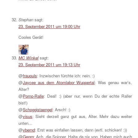
Stephan
sagt:
23. September 2011 um 19:00 Uhr
Cooles Gerät!
MC Winkel
sagt:
23. September 2011 um 19:13 Uhr
@
fraupuls
: Inzwischen fürchte ich: nein. :)
@
Jaycee aus dem Atomlabor Wuppertal
: Was genau war’s,
Alter?
@
Porno-Ralle
: Deal! :) (aber nur, wenn Du der echte Raller
bist!)
@
Schoggistaengel
: Arsch! :)
@
visus
: Sieht derzeit ganz gut aus, Alter. Mehr dazu weiter
unten…
@
vbernd
: Erst was einfallen lassen, dann (evtl. schicken! :))
@
Georg
: Ach, die Spinner. Halte da nix von. Haben mich auch