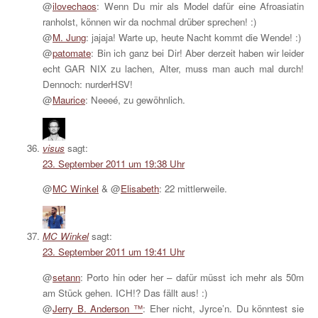
@
ilovechaos
: Wenn Du mir als Model dafür eine Afroasiatin
ranholst, können wir da nochmal drüber sprechen! :)
@
M. Jung
: jajaja! Warte up, heute Nacht kommt die Wende! :)
@
patomate
: Bin ich ganz bei Dir! Aber derzeit haben wir leider
echt GAR NIX zu lachen, Alter, muss man auch mal durch!
Dennoch: nurderHSV!
@
Maurice
: Neeeé, zu gewöhnlich.
visus
sagt:
23. September 2011 um 19:38 Uhr
@
MC Winkel
& @
Elisabeth
: 22 mittlerweile.
MC Winkel
sagt:
23. September 2011 um 19:41 Uhr
@
setann
: Porto hin oder her – dafür müsst ich mehr als 50m
am Stück gehen. ICH!? Das fällt aus! :)
@
Jerry B. Anderson ™
: Eher nicht, Jyrce’n. Du könntest sie