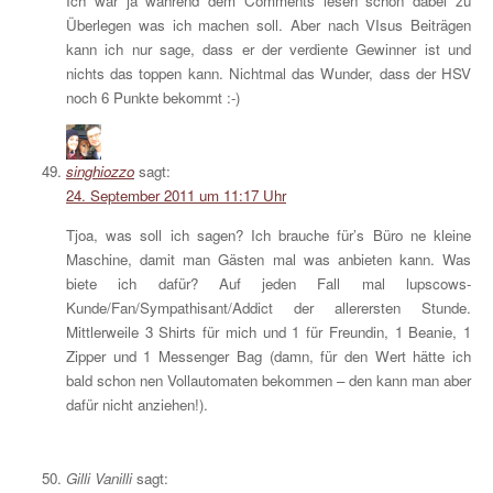
Ich war ja während dem Comments lesen schon dabei zu
Überlegen was ich machen soll. Aber nach VIsus Beiträgen
kann ich nur sage, dass er der verdiente Gewinner ist und
nichts das toppen kann. Nichtmal das Wunder, dass der HSV
noch 6 Punkte bekommt :-)
singhiozzo
sagt:
24. September 2011 um 11:17 Uhr
Tjoa, was soll ich sagen? Ich brauche für’s Büro ne kleine
Maschine, damit man Gästen mal was anbieten kann. Was
biete ich dafür? Auf jeden Fall mal lupscows-
Kunde/Fan/Sympathisant/Addict der allerersten Stunde.
Mittlerweile 3 Shirts für mich und 1 für Freundin, 1 Beanie, 1
Zipper und 1 Messenger Bag (damn, für den Wert hätte ich
bald schon nen Vollautomaten bekommen – den kann man aber
dafür nicht anziehen!).
Gilli Vanilli
sagt: