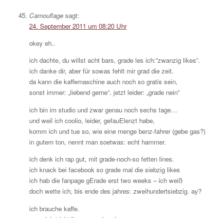
Camouflage
sagt:
24. September 2011 um 08:20 Uhr
okey eh..
ich dachte, du willst acht bars, grade les ich:“zwanzig likes“.
ich danke dir, aber für sowas fehlt mir grad die zeit.
da kann die kaffemaschine auch noch so gratis sein,
sonst immer: „liebend gerne“. jetzt leider: „grade nein“
ich bin im studio und zwar genau noch sechs tage…
und weil ich coolio, leider, gefauElenzt habe,
komm ich und tue so, wie eine menge benz-fahrer (gebe gas?)
in gutem ton, nennt man soetwas: echt hammer.
ich denk ich rap gut, mit grade-noch-so fetten lines.
ich knack bei facebook so grade mal die siebzig likes
ich hab die fanpage gErade erst two weeks – ich weiß
doch wette ich, bis ende des jahres: zweihundertsiebzig. ay?
ich brauche kaffe.