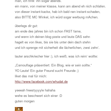
man, ich trink‘ ihn sogar abends.
ein mann, von meiner klasse, kann am abend eh nich schlafen.
von dieser instant-kacke, hab ich bald nen instant-schaden,
also BITTE MC Winkel, ich würd sogar werbung mAchen.
überlegs dir gut:
am ende des jahres bin ich schon FAST fame,
und wenn ich deinen blog poste und leute DAS sehn
hagelt es von likes, bis sie bis unter dein dach stehn
und ich sprenge mit sicherheit die lächerlichen, zwei zehn‘.
lauter arschkriecher hier :), ich weiß, was ich reim‘ wollte:
„Camouflage präsentiert: Ein Blog, wie er sein sollte.“
YO Leute! Ein guter Freund sucht Freunde ;)
liket das mal für mich:
http://www.facebook.com/whudat.de
yeeeah freestyyyyle hahaha
wehe es beschwert sich einer :D
guten morgen