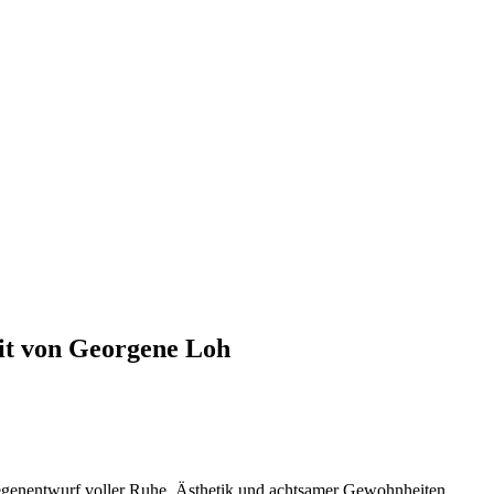
eit von Georgene Loh
egenentwurf voller Ruhe, Ästhetik und achtsamer Gewohnheiten.