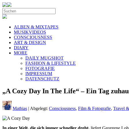
ALBEN & MIXTAPES
MUSIKVIDEOS
CONSCIOUSNESS
ART & DESIGN
DIARY
MORE
DAILY MUGSHOT
FASHION & LIFESTYLE
FOTOGRAFIE
IMPRESSUM
DATENSCHUTZ
„A Cozy Day In The Life“ – Ein Tag zuhau
Mathias
| Abgelegt:
Consciousness
,
Film & Fotografie
,
Travel &
In einer Welt, die sich immer schneller dreht,
liefert Georgene Loh 