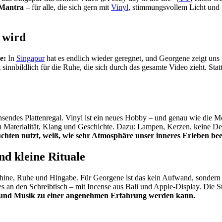
s Mantra
– für alle, die sich gern mit
Vinyl
, stimmungsvollem Licht und 
 wird
e:
In
Singapur
hat es endlich wieder geregnet, und Georgene zeigt uns i
 sinnbildlich für die Ruhe, die sich durch das gesamte Video zieht. Statt
hsendes Plattenregal. Vinyl ist ein neues Hobby – und genau wie die M
Materialität, Klang und Geschichte. Dazu: Lampen, Kerzen, keine De
Leuchten nutzt, weiß, wie sehr Atmosphäre unser inneres Erleben be
nd kleine Rituale
schine, Ruhe und Hingabe. Für Georgene ist das kein Aufwand, sondern
s an den Schreibtisch – mit Incense aus Bali und Apple-Display. Die Sti
cht und Musik zu einer angenehmen Erfahrung werden kann.