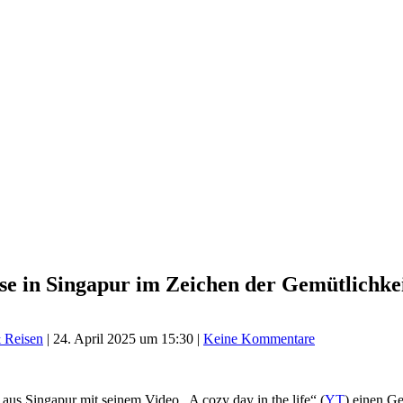
se in Singapur im Zeichen der Gemütlichk
 Reisen
|
24. April 2025 um 15:30
|
Keine Kommentare
aus Singapur mit seinem Video „A cozy day in the life“ (
YT
) einen G