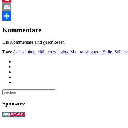
Pinterest
Email
Teilen
Kommentare
Die Kommentare sind geschlossen.
Tags:
Achtsamkeit
,
chill
,
cozy
,
lights
,
Mantra
,
singapur
,
Stille
,
Stillnes
Sponsors: