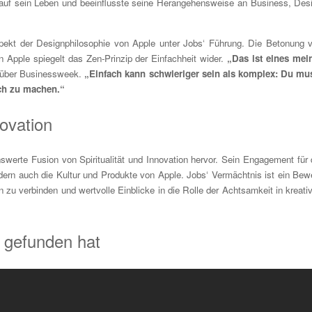
s auf sein Leben und beeinflusste seine Herangehensweise an Business, Des
ekt der Designphilosophie von Apple unter Jobs‘ Führung. Die Betonung 
n Apple spiegelt das Zen-Prinzip der Einfachheit wider.
„Das ist eines mei
nüber Businessweek.
„Einfach kann schwieriger sein als komplex: Du mu
ach zu machen.“
ovation
werte Fusion von Spiritualität und Innovation hervor. Sein Engagement für 
ndern auch die Kultur und Produkte von Apple. Jobs‘ Vermächtnis ist ein Bew
on zu verbinden und wertvolle Einblicke in die Rolle der Achtsamkeit in kreati
 gefunden hat