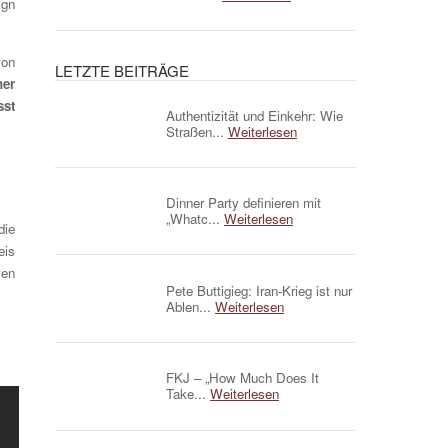
ign
von
LETZTE BEITRÄGE
ner
sst
Authentizität und Einkehr: Wie
Straßen...
Weiterlesen
Dinner Party definieren mit
„Whatc...
Weiterlesen
die
eis
ven
Pete Buttigieg: Iran-Krieg ist nur
Ablen...
Weiterlesen
FKJ – „How Much Does It
Take...
Weiterlesen