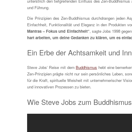
unterstrich den tiefgreifenden Einfluss des Zen-Buddhismu
und Führung.
Die Prinzipien des Zen-Buddhismus durchdrangen jeden Asp
Einfachheit, Funktionalität und Eleganz in den Produkten vo
Mantras – Fokus und Einfachheit“
, sagte Jobs 1998 gege
hart arbeiten, um deine Gedanken zu klären, um es einf
Ein Erbe der Achtsamkeit und Inn
Steve Jobs‘ Reise mit dem
Buddhismus
hebt eine bemerkens
Zen-Prinzipien prägte nicht nur sein persönliches Leben, so
für die Kraft, spirituelle Weisheit mit unternehmerischer Visi
und innovativen Prozessen zu bieten.
Wie Steve Jobs zum Buddhismus