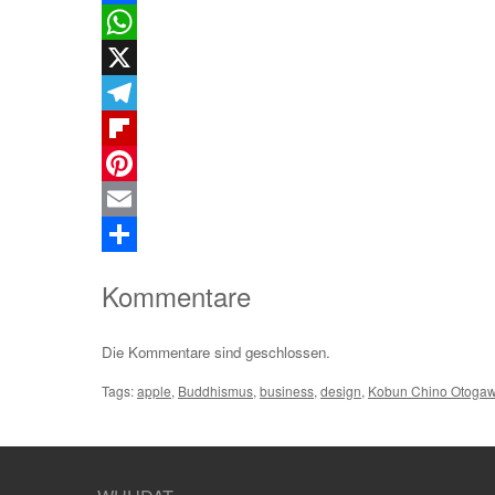
Facebook
WhatsApp
X
Telegram
Flipboard
Pinterest
Email
Teilen
Kommentare
Die Kommentare sind geschlossen.
Tags:
apple
,
Buddhismus
,
business
,
design
,
Kobun Chino Otoga