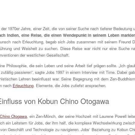
er 1970er Jahre, einer Zeit, die von seiner Suche nach tieferer Bedeutung 
ach Indien, eine Reise, die einen Wendepunkt in seinem Leben markie
Wunsch nach Erleuchtung, begab sich Jobs zusammen mit seinem Freund 
e Führung und Weisheit zu suchen. Diese Reise war nicht nur eine Suche n
nventionen der westlichen Gesellschaft.
e Philosophie, die sein Leben und seine Arbeit tief prägen sollte. „Ich glau
 zufällig passieren“, sagte Jobs 1997 in einem Interview mit Time. Dabei gab
dhistischen Lehren beeinflusst war. Seine Begegnung mit dem Zen-Buddhis
en nach
Erleuchtung
. Elemente, die Jobs zutiefst ansprachen.
Einfluss von Kobun Chino Otogawa
Chino Otogawa
, ein Zen-Mönch, der seine Hochzeit mit Laurene Powell leite
auch ein Leitstern für Jobs, der ihm half, die komplexe Wechselwirkung zwisc
 von Geschäft und Technologie zu navigieren. Jobs‘ Beziehung zu Kobun Ch