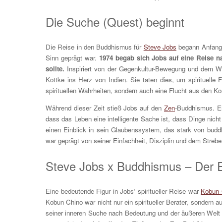
Die Suche (Quest) beginnt
Die Reise in den Buddhismus für
Steve Jobs
begann Anfang d
Sinn geprägt war.
1974 begab sich Jobs auf eine Reise n
sollte.
Inspiriert von der Gegenkultur-Bewegung und dem 
Kottke ins Herz von Indien. Sie taten dies, um spirituell
spirituellen Wahrheiten, sondern auch eine Flucht aus den Ko
Während dieser Zeit stieß Jobs auf den
Zen
-Buddhismus. Ein
dass das Leben eine intelligente Sache ist, dass Dinge nicht
einen Einblick in sein Glaubenssystem, das stark von bud
war geprägt von seiner Einfachheit, Disziplin und dem Streb
Steve Jobs x Buddhismus – Der 
Eine bedeutende Figur in Jobs‘ spiritueller Reise war
Kobun 
Kobun Chino war nicht nur ein spiritueller Berater, sondern 
seiner inneren Suche nach Bedeutung und der äußeren Welt