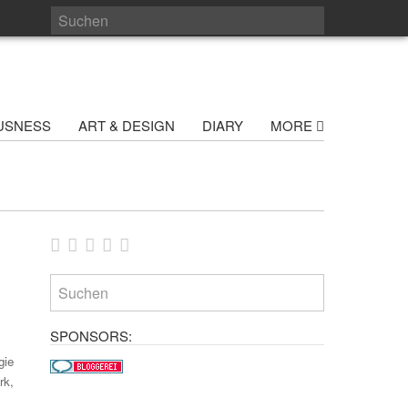
USNESS
ART & DESIGN
DIARY
MORE
SPONSORS:
gie
rk,