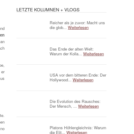
LETZTE KOLUMNEN + VLOGS
Reicher als je zuvor: Macht uns
die glob...
Weiterlesen
und
ren
Dan
ach
Das Ende der alten Welt:
Warum der Kolla...
Weiterlesen
be,
 er
USA vor dem bitteren Ende: Der
mus
Hollywood...
Weiterlesen
Die Evolution des Rausches:
Der Mensch, ...
Weiterlesen
te.
hen
Platons Höhlengleichnis: Warum
ino
die Elit...
Weiterlesen