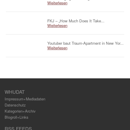
Weiterlesen
FKJ – „How Much Does It Take...
Weiterlesen
Youtuber baut Traum-Apartment in New Yor...
Weiterlesen
WHUDAT
Impressum+Mediadaten
Datenschutz
Kategorien+Archiv
Blogroll+Links
RSS FEEDS