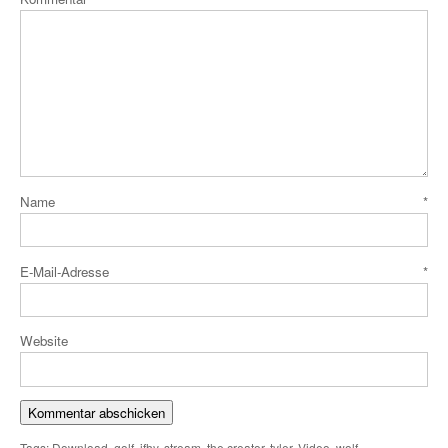
Name
*
E-Mail-Adresse
*
Website
Tags:
Download
,
golf
,
ifhy
,
stream
,
the creator
,
tyler
,
Video
,
wolf