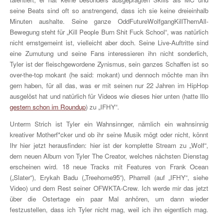
seine Beats sind oft so anstrengend, dass ich sie keine dreieinhalb
Minuten aushalte. Seine ganze OddFutureWolfgangKillThemAll-
Bewegung steht für „Kill People Burn Shit Fuck School“, was natürlich
nicht ernstgemeint ist, vielleicht aber doch. Seine Live-Auftritte sind
eine Zumutung und seine Fans interessieren ihn nicht sonderlich,
Tyler ist der fleischgewordene Zynismus, sein ganzes Schaffen ist so
over-the-top mokant (he said: mokant) und dennoch möchte man ihn
gern haben, für all das, was er mit seinen nur 22 Jahren im HipHop
ausgelöst hat und natürlich für Videos wie dieses hier unten (hatte Illo
gestern schon im Roundup
) zu „IFHY“.
Unterm Strich ist Tyler ein Wahnsinnger, nämlich ein wahnsinnig
kreativer Motherf*cker und ob ihr seine Musik mögt oder nicht, könnt
Ihr hier jetzt herausfinden: hier ist der komplette Stream zu „Wolf“,
dem neuen Album von Tyler The Creator, welches nächsten Dienstag
erscheinen wird. 18 neue Tracks mit Features von Frank Ocean
(„Slater“), Erykah Badu („Treehome95“), Pharrell (auf „IFHY“, siehe
Video) und dem Rest seiner OFWKTA-Crew. Ich werde mir das jetzt
über die Ostertage ein paar Mal anhören, um dann wieder
festzustellen, dass ich Tyler nicht mag, weil ich ihn eigentlich mag.