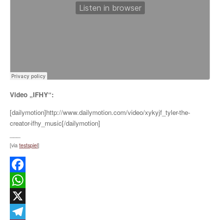
Video „IFHY“:
[dailymotion]http://www.dailymotion.com/video/xykyjf_tyler-the-
creator-ifhy_music[/dailymotion]
___
[via
testspiel
]
Facebook
WhatsApp
X