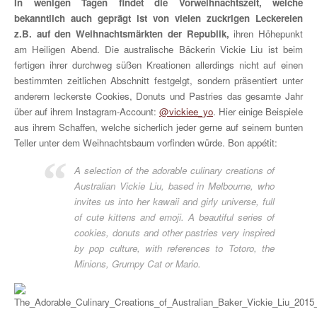
In wenigen Tagen findet die Vorweihnachtszeit, welche
bekanntlich auch geprägt ist von vielen zuckrigen Leckereien
z.B. auf den Weihnachtsmärkten der Republik,
ihren Höhepunkt
am Heiligen Abend. Die australische Bäckerin Vickie Liu ist beim
fertigen ihrer durchweg süßen Kreationen allerdings nicht auf einen
bestimmten zeitlichen Abschnitt festgelgt, sondern präsentiert unter
anderem leckerste Cookies, Donuts und Pastries das gesamte Jahr
über auf ihrem Instagram-Account:
@vickiee_yo
. Hier einige Beispiele
aus ihrem Schaffen, welche sicherlich jeder gerne auf seinem bunten
Teller unter dem Weihnachtsbaum vorfinden würde. Bon appétit:
A selection of the adorable culinary creations of
Australian Vickie Liu, based in Melbourne, who
invites us into her kawaii and girly universe, full
of cute kittens and emoji. A beautiful series of
cookies, donuts and other pastries very inspired
by pop culture, with references to Totoro, the
Minions, Grumpy Cat or Mario.