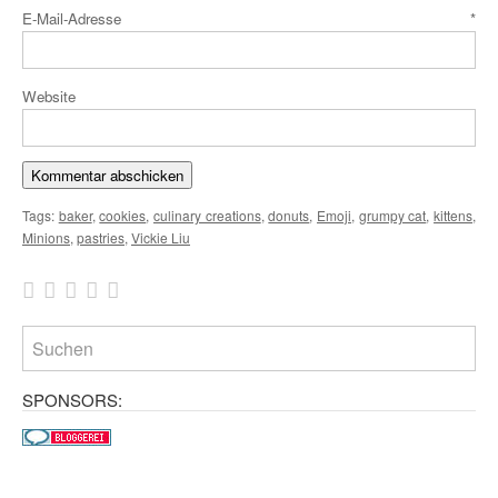
E-Mail-Adresse
*
Website
Tags:
baker
,
cookies
,
culinary creations
,
donuts
,
Emoji
,
grumpy cat
,
kittens
,
Minions
,
pastries
,
Vickie Liu
SPONSORS: