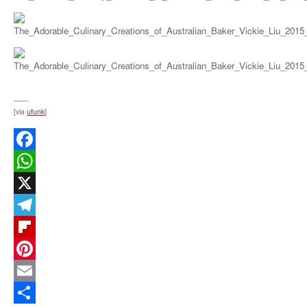
___
[via
ufunk
]
Facebook
WhatsApp
X
Telegram
Flipboard
Pinterest
Email