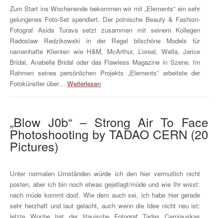
Zum Start ins Wochenende bekommen wir mit „Elements“ ein sehr
gelungenes Foto-Set spendiert. Der polnische Beauty & Fashion-
Fotograf Asida Turava setzt zusammen mit seinem Kollegen
Radoslaw Redzikowski in der Regel bilschöne Models für
namenhafte Klienten wie H&M, McArthur, L’oreal, Wella, Jarice
Bridal, Anabelle Bridal oder das Flawless Magazine in Szene. Im
Rahmen seines persönlichen Projekts „Elements“ arbeitete der
Fotokünstler über…
Weiterlesen
„Blow J0b“ – Strong Air To Face
Photoshooting by TADAO CERN (20
Pictures)
Unter normalen Umständen würde ich den hier vermutlich nicht
posten, aber ich bin noch etwas gejetlagt/müde und wie Ihr wisst:
nach müde kommt doof. Wie dem auch sei, ich habe hier gerade
sehr herzhaft und laut gelacht, auch wenn die Idee nicht neu ist:
letzte Woche hat der litauische Fotograf Tadas Cerniauskas