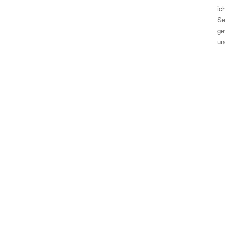
ic
Se
ge
un