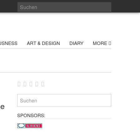
USNESS
ART & DESIGN
DIARY
MORE
me
SPONSORS: