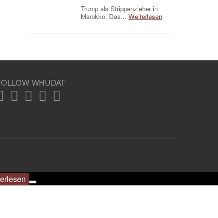
Trump als Strippenzieher in
Marokko: Das...
Weiterlesen
FOLLOW WHUDAT
erlesen