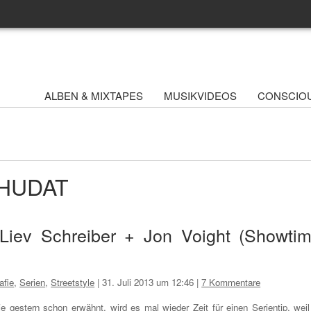
ALBEN & MIXTAPES
MUSIKVIDEOS
CONSCIO
 WHUDAT
 Liev Schreiber + Jon Voight (Showti
afie
,
Serien
,
Streetstyle
|
31. Juli 2013 um 12:46
|
7 Kommentare
e gestern schon erwähnt, wird es mal wieder Zeit für einen Serientip, weil