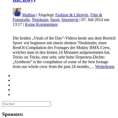
Mathias
| Abgelegt:
Fashion & Lifestyle
,
Film &
Fotografie
,
Netzkram
,
Sport
,
Streetstyle
|
07. Juli 2014 um
13:17
|
Keine Kommentare
Die beiden „Virals of the Day“-Videos heute aus dem Bereich
Sport: wir beginnen mit einem sleeken 70sekünder, einer
BestOf-Compilation des Footages der Mutiny BMX-Crew,
welches man in den letzten 24 Monaten aufgenommen hat.
Tricks on Tricks, eine sehr, sehr hohe Dopeness-Dichte:
„Synthesis“ is the compilation of some of the best footage
from our whole crew from the past 24 months,…
Weiterlesen
Sponsors: