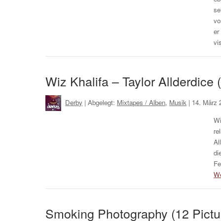
se
vo
er
vi
Wiz Khalifa – Taylor Allderdice 
Derby
| Abgelegt:
Mixtapes / Alben
,
Musik
|
14. März 
Wi
re
Al
di
Fe
We
Smoking Photography (12 Pictu