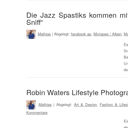
Die Jazz Spastiks kommen mi
Sniff“
Mathias
| Abgelegt:
facebook ap
,
Mixtapes / Alben
,
Mu
Es
Sn
Ba
Un
de
Robin Waters Lifestyle Photogr
Mathias
| Abgelegt:
Art & Design
,
Fashion & Lifes
Kommentare
Ei
eb