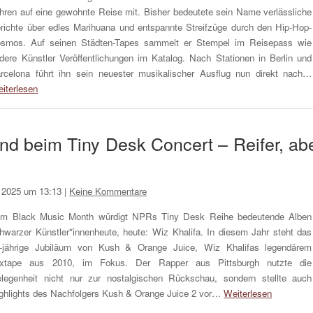
hren auf eine gewohnte Reise mit. Bisher bedeutete sein Name verlässliche
richte über edles Marihuana und entspannte Streifzüge durch den Hip-Hop-
smos. Auf seinen Städten-Tapes sammelt er Stempel im Reisepass wie
dere Künstler Veröffentlichungen im Katalog. Nach Stationen in Berlin und
rcelona führt ihn sein neuester musikalischer Ausflug nun direkt nach…
iterlesen
and beim Tiny Desk Concert – Reifer, ab
i 2025 um 13:13
|
Keine Kommentare
m Black Music Month würdigt NPRs Tiny Desk Reihe bedeutende Alben
hwarzer Künstler*innenheute, heute: Wiz Khalifa. In diesem Jahr steht das
-jährige Jubiläum von Kush & Orange Juice, Wiz Khalifas legendärem
xtape aus 2010, im Fokus. Der Rapper aus Pittsburgh nutzte die
legenheit nicht nur zur nostalgischen Rückschau, sondern stellte auch
ghlights des Nachfolgers Kush & Orange Juice 2 vor…
Weiterlesen