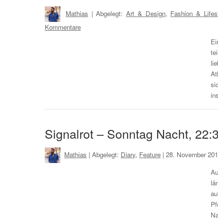
Mathias
| Abgelegt:
Art & Design
,
Fashion & Lifes
Kommentare
Ei
te
li
At
si
in
Signalrot – Sonntag Nacht, 22:3
Mathias
| Abgelegt:
Diary
,
Feature
|
28. November 201
Au
lä
au
Pf
Na