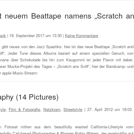
t neuem Beattape namens „Scratch a
sik
|
19. September 2017 um 13:30
|
Keine Kommentare
 gibt neues von den Jazz Spastiks: hier ist das neue Beattape „Scratch and
iff“. Jeder Tune dieses Albums basiert auf einem speziellen Geruch, von
nane über Schokolade bis hin zum Kaugummi ist jeder Flavor mit dabei.
ser Mucke-Projekt des Tages – „Scratch ans Sniff“, hier der Bandcamp- und
r apple Music-Stream:
aphy (14 Pictures)
tyle
,
Film & Fotografie
,
Netzkram
,
Streetstyle
|
27. April 2012 um 18:03
n Fotoset mitten aus dem beautifully wasted California-Lifestyle vom
enfalls Cali-based Photographer & Blogger Robin Waters, der regelmäßig auf