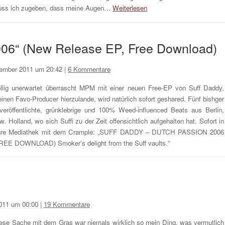
ss ich zugeben, dass meine Augen…
Weiterlesen
006“ (New Release EP, Free Download)
ember 2011 um 20:42
|
6 Kommentare
llig unerwartet überrascht MPM mit einer neuen Free-EP von Suff Daddy,
inen Favo-Producer hierzulande, wird natürlich sofort geshared. Fünf bishger
veröffentlichte, grünklebrige und 100% Weed-influenced Beats aus Berlin,
w. Holland, wo sich Suffi zu der Zeit offensichtlich aufgehalten hat. Sofort in
re Mediathek mit dem Crample: „SUFF DADDY – DUTCH PASSION 2006
REE DOWNLOAD) Smoker’s delight from the Suff vaults.“
2011 um 00:00
|
19 Kommentare
ese Sache mit dem Gras war niemals wirklich so mein Ding, was vermutlich