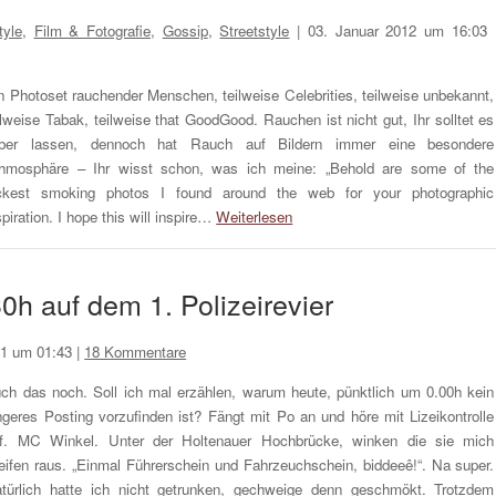
tyle
,
Film & Fotografie
,
Gossip
,
Streetstyle
|
03. Januar 2012 um 16:03
n Photoset rauchender Menschen, teilweise Celebrities, teilweise unbekannt,
ilweise Tabak, teilweise that GoodGood. Rauchen ist nicht gut, Ihr solltet es
eber lassen, dennoch hat Rauch auf Bildern immer eine besondere
hmosphäre – Ihr wisst schon, was ich meine: „Behold are some of the
ckest smoking photos I found around the web for your photographic
spiration. I hope this will inspire…
Weiterlesen
0h auf dem 1. Polizeirevier
1 um 01:43
|
18 Kommentare
ch das noch. Soll ich mal erzählen, warum heute, pünktlich um 0.00h kein
ngeres Posting vorzufinden ist? Fängt mit Po an und höre mit Lizeikontrolle
f. MC Winkel. Unter der Holtenauer Hochbrücke, winken die sie mich
eifen raus. „Einmal Führerschein und Fahrzeuchschein, biddeeê!“. Na super.
türlich hatte ich nicht getrunken, gechweige denn geschmökt. Trotzdem