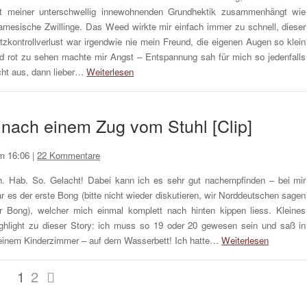
t meiner unterschwellig innewohnenden Grundhektik zusammenhängt wie
amesische Zwillinge. Das Weed wirkte mir einfach immer zu schnell, dieser
itzkontrollverlust war irgendwie nie mein Freund, die eigenen Augen so klein
d rot zu sehen machte mir Angst – Entspannung sah für mich so jedenfalls
cht aus, dann lieber…
Weiterlesen
 nach einem Zug vom Stuhl [Clip]
um 16:06
|
22 Kommentare
h. Hab. So. Gelacht! Dabei kann ich es sehr gut nachempfinden – bei mir
r es der erste Bong (bitte nicht wieder diskutieren, wir Norddeutschen sagen
r Bong), welcher mich einmal komplett nach hinten kippen liess. Kleines
ghlight zu dieser Story: ich muss so 19 oder 20 gewesen sein und saß in
inem Kinderzimmer – auf dem Wasserbett! Ich hatte…
Weiterlesen
1
2