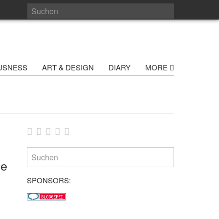
USNESS
ART & DESIGN
DIARY
MORE
ie
SPONSORS: