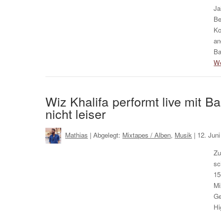
Ja
Be
Ko
an
Ba
We
Wiz Khalifa performt live mit B
nicht leiser
Mathias
| Abgelegt:
Mixtapes / Alben
,
Musik
|
12. Jun
Zu
sc
15
Mi
Ge
Hi