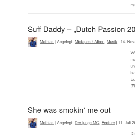
mu
Suff Daddy – „Dutch Passion 2
Mathias
| Abgelegt:
Mixtapes / Alben
,
Musik
|
14. Nov
Vö
me
un
bz
Eu
(F
She was smokin‘ me out
Mathias
| Abgelegt:
Der junge MC
,
Feature
|
11. Juli 
Di