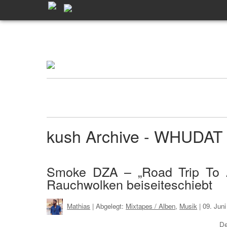
kush Archive - WHUDAT
Smoke DZA – „Road Trip To 
Rauchwolken beiseiteschiebt
Mathias
| Abgelegt:
Mixtapes / Alben
,
Musik
|
09. Jun
De