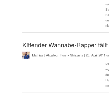
mi
Si
Bl
un
ni
Kiffender Wannabe-Rapper fällt
Mathias
| Abgelegt:
Funny Shizznits
|
28. April 2011 
Ic
wa
de
Hi
me
Mehr