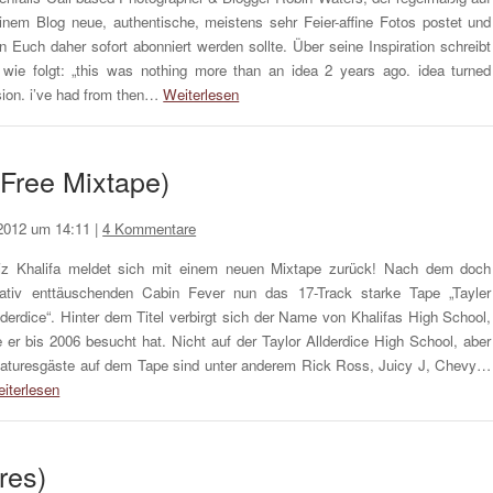
inem Blog neue, authentische, meistens sehr Feier-affine Fotos postet und
n Euch daher sofort abonniert werden sollte. Über seine Inspiration schreibt
 wie folgt: „this was nothing more than an idea 2 years ago. idea turned
sion. i’ve had from then…
Weiterlesen
(Free Mixtape)
2012 um 14:11
|
4 Kommentare
z Khalifa meldet sich mit einem neuen Mixtape zurück! Nach dem doch
lativ enttäuschenden Cabin Fever nun das 17-Track starke Tape „Tayler
lderdice“. Hinter dem Titel verbirgt sich der Name von Khalifas High School,
e er bis 2006 besucht hat. Nicht auf der Taylor Allderdice High School, aber
aturesgäste auf dem Tape sind unter anderem Rick Ross, Juicy J, Chevy…
iterlesen
res)