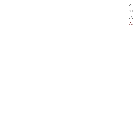
bi
au
s/
We