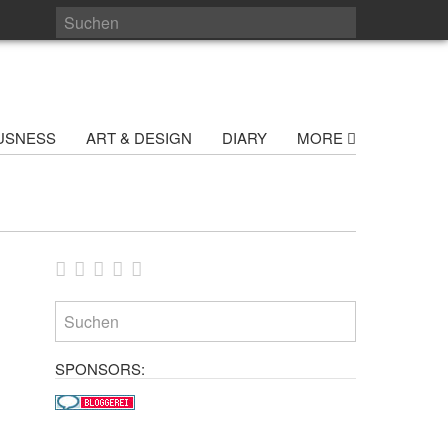
USNESS
ART & DESIGN
DIARY
MORE
SPONSORS: