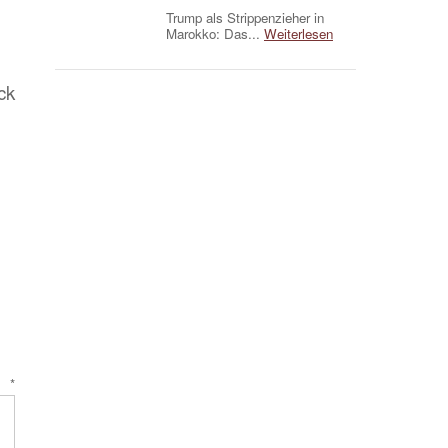
Trump als Strippenzieher in
Marokko: Das...
Weiterlesen
ck
r
*