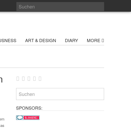
USNESS
ART & DESIGN
DIARY
MORE
n
SPONSORS:
dem
was