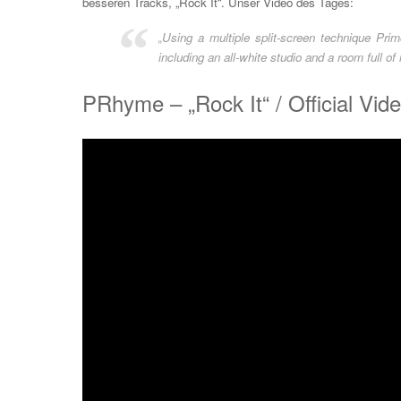
besseren Tracks, „Rock It“. Unser Video des Tages:
„Using a multiple split-screen technique Pri
including an all-white studio and a room full of 
PRhyme – „Rock It“ / Official Vide