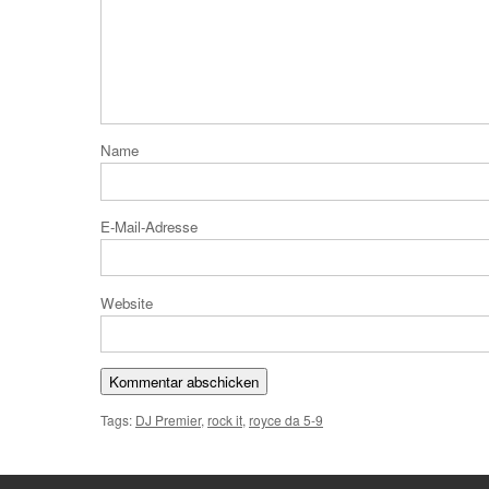
N
E-Mail
Website
Tags:
DJ Premier
,
rock it
,
royce da 5-9