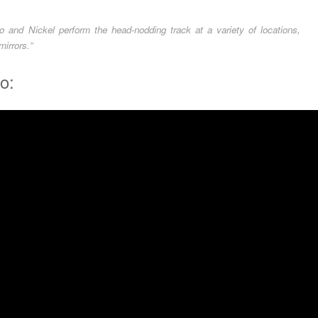
mo and Nickel perform the head-nodding track at a variety of locations,
mirrors.“
o: