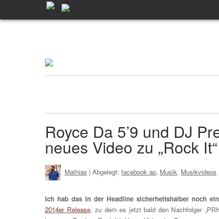
Royce Da 5’9 und DJ Pr
neues Video zu „Rock It“
Mathias
| Abgelegt:
facebook ap
,
Musik
,
Musikvideos
Ich hab das in der Headline sicherheitshalber noch ei
2014er Release
, zu dem es jetzt bald den Nachfolger „PR