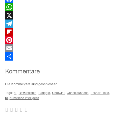
Facebook
WhatsApp
X
Telegram
Flipboard
Pinterest
Email
Teilen
Kommentare
Die Kommentare sind geschlossen.
Tags:
ai
,
Bewusstsein
,
Biologie
,
ChatGPT
,
Consciousness
,
Eckhart Tolle
,
KI
,
Künstliche Intelligenz