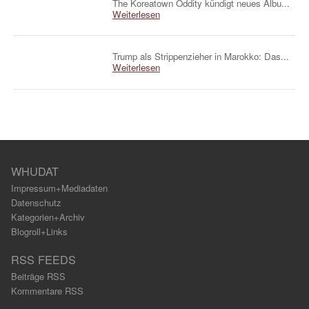
The Koreatown Oddity kündigt neues Albu...
Weiterlesen
Trump als Strippenzieher in Marokko: Das...
Weiterlesen
WHUDAT
Impressum+Mediadaten
Datenschutz
Kategorien+Archiv
Blogroll+Links
RSS FEEDS
Beiträge RSS
Kommentare RSS