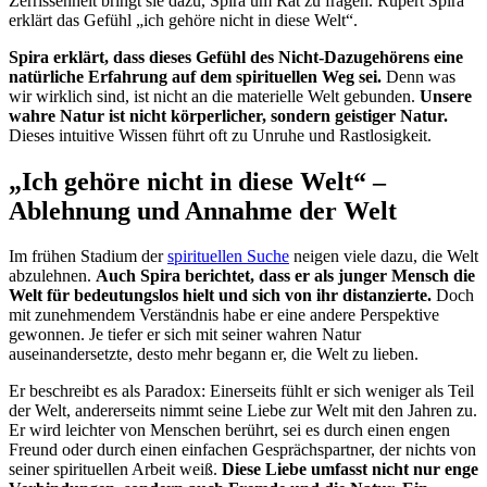
Zerrissenheit bringt sie dazu, Spira um Rat zu fragen. Rupert Spira
erklärt das Gefühl „ich gehöre nicht in diese Welt“.
Spira erklärt, dass dieses Gefühl des Nicht-Dazugehörens eine
natürliche Erfahrung auf dem spirituellen Weg sei.
Denn was
wir wirklich sind, ist nicht an die materielle Welt gebunden.
Unsere
wahre Natur ist nicht körperlicher, sondern geistiger Natur.
Dieses intuitive Wissen führt oft zu Unruhe und Rastlosigkeit.
„Ich gehöre nicht in diese Welt“ –
Ablehnung und Annahme der Welt
Im frühen Stadium der
spirituellen Suche
neigen viele dazu, die Welt
abzulehnen.
Auch Spira berichtet, dass er als junger Mensch die
Welt für bedeutungslos hielt und sich von ihr distanzierte.
Doch
mit zunehmendem Verständnis habe er eine andere Perspektive
gewonnen. Je tiefer er sich mit seiner wahren Natur
auseinandersetzte, desto mehr begann er, die Welt zu lieben.
Er beschreibt es als Paradox: Einerseits fühlt er sich weniger als Teil
der Welt, andererseits nimmt seine Liebe zur Welt mit den Jahren zu.
Er wird leichter von Menschen berührt, sei es durch einen engen
Freund oder durch einen einfachen Gesprächspartner, der nichts von
seiner spirituellen Arbeit weiß.
Diese Liebe umfasst nicht nur enge