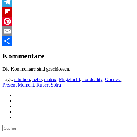
X
Telegram
Flipboard
Pinterest
Email
Teilen
Kommentare
Die Kommentare sind geschlossen.
Tags:
intuition
,
liebe
,
matrix
,
Mitgefuehl
,
nonduality
,
Oneness
,
Present Moment
,
Rupert Spira