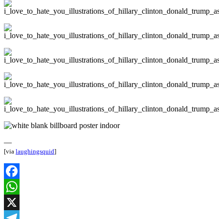
—
[via
laughingsquid
]
Facebook
WhatsApp
X