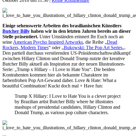
Oktober 2016 um 11:30
|
Keine Kommentare
Einige sehenswerte Arbeiten des brasilianischen Künstlers
Butcher Billy
haben wir in den letzten Jahren bereits an dieser
Stelle präsentiert.
Unter Umständen erinnert Ihr Euch noch an
seine
American Psycho Inspired Artworks
, die Reihe „
Dead
Rockers, Modern Times
“ oder „
Bukowski: The Pop Art Series
„.
Den partiell durchaus verstörenden US-Präsidentschaftswahlkampf
zwischen Hillary Clinton und Donald Trump nutzte der kreative
Butcher Billy aktuell als Inspiration zur der neuen Illustrationen-
Serie: „Trump x Hillary – I Love to Hate You“. Die beiden
Kontrahenten kommen hier als bekannte Charaktere im
farbenfrohen Pop Art-Gewand daher. Love & Hate: What a
beautiful Combination! Kuckt doch mal + Have fun:
Trump X Hillary: I Love to Hate You is a clever project
by Brazilian artist Butcher Billy where he illustrates
mashups of presidential candidates, Hillary Clinton and
Donald Trump, as various pop culture characters.