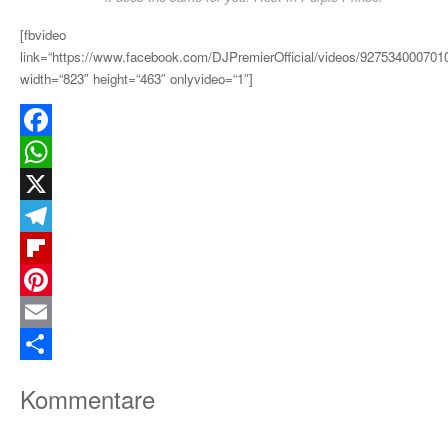
[fbvideo
link=“https://www.facebook.com/DJPremierOfficial/videos/927534000701
width=“823″ height=“463″ onlyvideo=“1″]
Facebook
WhatsApp
X
Telegram
Flipboard
Pinterest
Email
Teilen
Kommentare