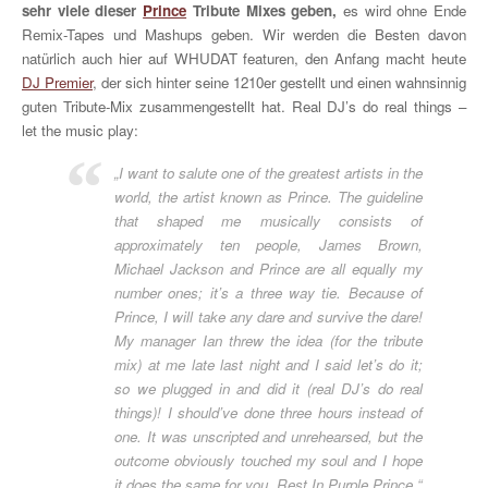
sehr viele dieser
Prince
Tribute Mixes geben,
es wird ohne Ende
Remix-Tapes und Mashups geben. Wir werden die Besten davon
natürlich auch hier auf WHUDAT featuren, den Anfang macht heute
DJ Premier
, der sich hinter seine 1210er gestellt und einen wahnsinnig
guten Tribute-Mix zusammengestellt hat. Real DJ’s do real things –
let the music play:
„I want to salute one of the greatest artists in the
world, the artist known as Prince. The guideline
that shaped me musically consists of
approximately ten people, James Brown,
Michael Jackson and Prince are all equally my
number ones; it’s a three way tie. Because of
Prince, I will take any dare and survive the dare!
My manager Ian threw the idea (for the tribute
mix) at me late last night and I said let’s do it;
so we plugged in and did it (real DJ’s do real
things)! I should’ve done three hours instead of
one. It was unscripted and unrehearsed, but the
outcome obviously touched my soul and I hope
it does the same for you. Rest In Purple Prince.“