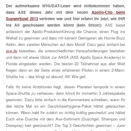
Der aufmerksame WHUDAT-Leser wird mitbekommen haben,
dass AXE dieses Jahr mit dem neuen
Apollo-Clip beim
Supwerbowl 2013
vertreten war und hier erfahrt Ihr jetzt, wie IHR
ins All geschossen werden könnt (kein Shice!):
AXE bietet
anlässlich der Apollo-Produkteinführung die Chance, einen Flug ins
Weltall zu gewinnen und dass mit keinem Geringeren als Homie Buzz
Aldrin, dem zweiten Menschen auf dem Mond! Dazu ganz einfach bei
axe.de
bewerben, die unterschiedlichen Herausforderungen bestehen
und dann mit etwas Glück zur AASA (AXE Apollo Space Academy) in
Florida eingeladen werden. Die besten 22 Teilnehmer aus aller Welt
fliegen dann an der Seite eines erfahrenen Piloten in einem 2-Mann-
Shuttle ins – das klingt so absurd: All! Wie geil.
Falls Ihr keine Ambitionen hegt, diesen Planeten temporär in einem
Space-Shuttle zu verlassen, dann könnt Ihr immerhin 3 Jahrespakete
gewinnen. Dazu bitte einfach in die Kommentare schreiben, wann Ihr
das letzte Mal so ein Ganzkörperhygiene-Paket hättet gebrauchen
können. Wann habt Ihr zuletzt so richtig kräftig geschwitzt und hättet
Euch eine Dusche mit dem Axe-Sortiment (Duschgel, Shampoo und
Deospray) hart gewünscht? Die Top 3 Geschichten gewinnen – Juror