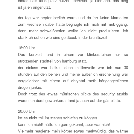
einfach als landeplatz nutzen. behintert ja niemand. das ding
ist ja eh ungenutzt.
der tag war septemberlich warm und da ich keine klamotten
zum wechseln dabei hatte begnügte ich mich mit müßiggang.
denn mehr schweißperlen wollte ich nicht produzieren. ich
stank eh schon wie eine geißbock in der brunftszeit.
18:00 Uhr
Das konzert fand in einem vor klinkersteinen nur so
strotzenden stadtteil von hamburg statt.
der einlass war heikel, denn mittlerweile war ich nun 30
stunden auf den beinen und meine äußerlich erscheinung war
vergleichbar mit einem auf chrystal meth hängengeblieben
drogen junkie.
Doch trotz des etwas mürrischen blicks des security azubis
wurde ich durchgewunken. stand ja auch auf der gästeliste.
20:00 Uhr
Ist es nicht toll im stehen schlafen zu können.
kann ich nicht! hätte ich gern gekonnt, aber war nich!
Vielmehr reagierte mein körper etwas merkwürdig. das wärme