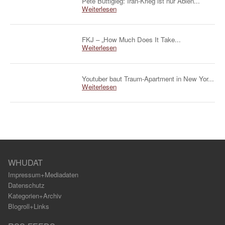
Pete Buttigieg: Iran-Krieg ist nur Ablen...
Weiterlesen
FKJ – „How Much Does It Take...
Weiterlesen
Youtuber baut Traum-Apartment in New Yor...
Weiterlesen
WHUDAT
Impressum+Mediadaten
Datenschutz
Kategorien+Archiv
Blogroll+Links