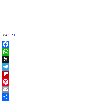
—
[via
REKT
]
Facebook
WhatsApp
X
Telegram
Flipboard
Pinterest
Email
Teilen