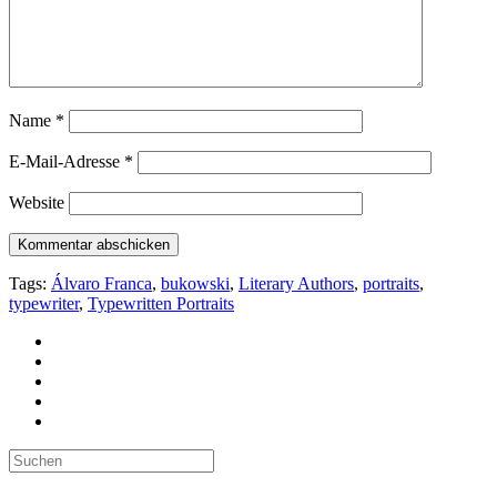
Name
*
E-Mail-Adresse
*
Website
Tags:
Álvaro Franca
,
bukowski
,
Literary Authors
,
portraits
,
typewriter
,
Typewritten Portraits