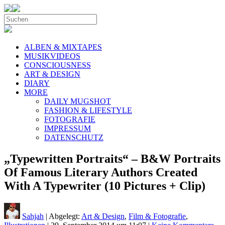
ALBEN & MIXTAPES
MUSIKVIDEOS
CONSCIOUSNESS
ART & DESIGN
DIARY
MORE
DAILY MUGSHOT
FASHION & LIFESTYLE
FOTOGRAFIE
IMPRESSUM
DATENSCHUTZ
„Typewritten Portraits“ – B&W Portraits
Of Famous Literary Authors Created
With A Typewriter (10 Pictures + Clip)
Sahjah
| Abgelegt:
Art & Design
,
Film & Fotografie
,