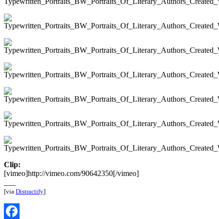
Clip:
[vimeo]http://vimeo.com/90642350[/vimeo]
___
[via
Distractify
]