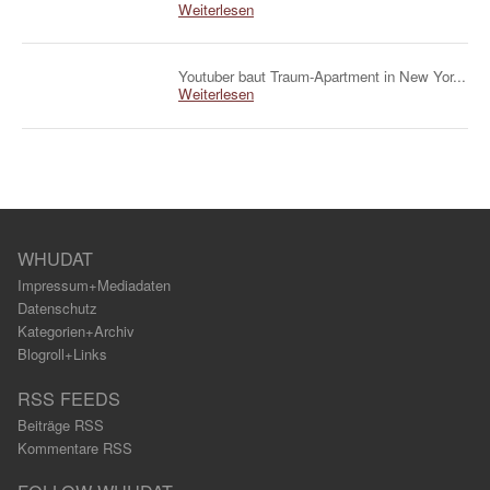
Weiterlesen
Youtuber baut Traum-Apartment in New Yor...
Weiterlesen
WHUDAT
Impressum+Mediadaten
Datenschutz
Kategorien+Archiv
Blogroll+Links
RSS FEEDS
Beiträge RSS
Kommentare RSS