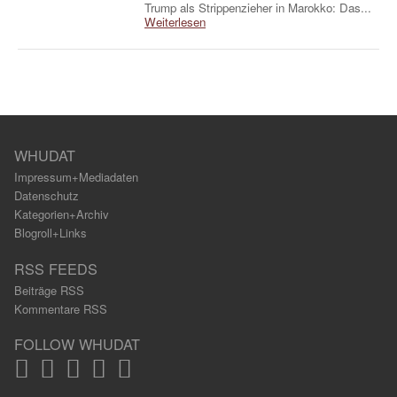
Trump als Strippenzieher in Marokko: Das...
Weiterlesen
WHUDAT
Impressum+Mediadaten
Datenschutz
Kategorien+Archiv
Blogroll+Links
RSS FEEDS
Beiträge RSS
Kommentare RSS
FOLLOW WHUDAT