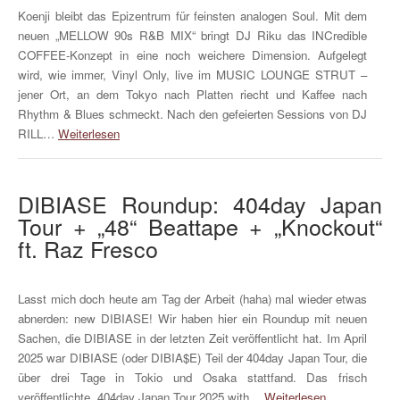
Koenji bleibt das Epizentrum für feinsten analogen Soul. Mit dem
neuen „MELLOW 90s R&B MIX“ bringt DJ Riku das INCredible
COFFEE-Konzept in eine noch weichere Dimension. Aufgelegt
wird, wie immer, Vinyl Only, live im MUSIC LOUNGE STRUT –
jener Ort, an dem Tokyo nach Platten riecht und Kaffee nach
Rhythm & Blues schmeckt. Nach den gefeierten Sessions von DJ
RILL…
Weiterlesen
DIBIASE Roundup: 404day Japan
Tour + „48“ Beattape + „Knockout“
ft. Raz Fresco
Lasst mich doch heute am Tag der Arbeit (haha) mal wieder etwas
abnerden: new DIBIASE! Wir haben hier ein Roundup mit neuen
Sachen, die DIBIASE in der letzten Zeit veröffentlicht hat. Im April
2025 war DIBIASE (oder DIBIA$E) Teil der 404day Japan Tour, die
über drei Tage in Tokio und Osaka stattfand. Das frisch
veröffentlichte „404day Japan Tour 2025 with…
Weiterlesen