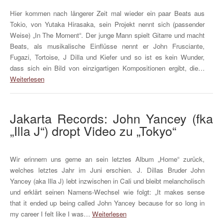
Hier kommen nach längerer Zeit mal wieder ein paar Beats aus
Tokio, von Yutaka Hirasaka, sein Projekt nennt sich (passender
Weise) „In The Moment“. Der junge Mann spielt Gitarre und macht
Beats, als musikalische Einflüsse nennt er John Frusciante,
Fugazi, Tortoise, J Dilla und Kiefer und so ist es kein Wunder,
dass sich ein Bild von einzigartigen Kompositionen ergibt, die…
Weiterlesen
Jakarta Records: John Yancey (fka
„Illa J“) dropt Video zu „Tokyo“
Wir erinnern uns gerne an sein letztes Album „Home“ zurück,
welches letztes Jahr im Juni erschien. J. Dillas Bruder John
Yancey (aka Illa J) lebt inzwischen in Cali und bleibt melancholisch
und erklärt seinen Namens-Wechsel wie folgt: „It makes sense
that it ended up being called John Yancey because for so long in
my career I felt like I was…
Weiterlesen