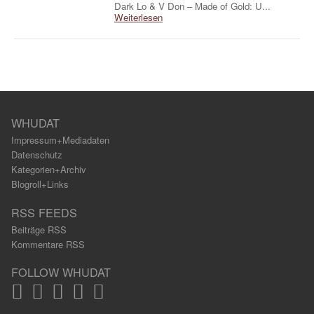
Dark Lo & V Don – Made of Gold: U...
Weiterlesen
WHUDAT
Impressum+Mediadaten
Datenschutz
Kategorien+Archiv
Blogroll+Links
RSS FEEDS
Beiträge RSS
Kommentare RSS
FOLLOW WHUDAT