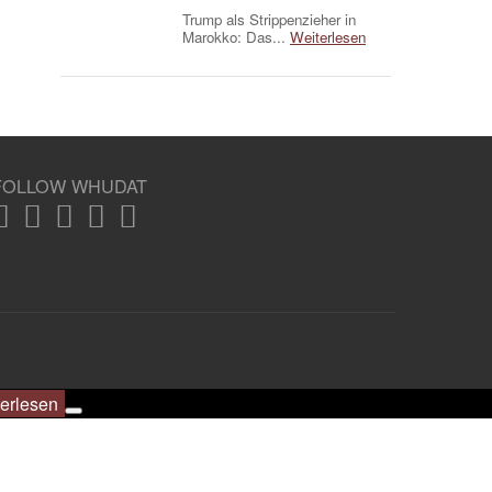
Trump als Strippenzieher in
Marokko: Das...
Weiterlesen
FOLLOW WHUDAT
erlesen