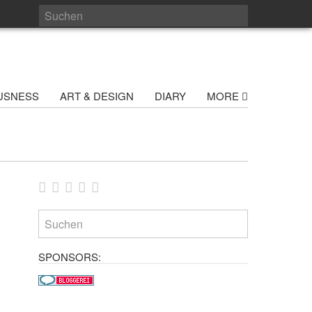
USNESS
ART & DESIGN
DIARY
MORE
SPONSORS: