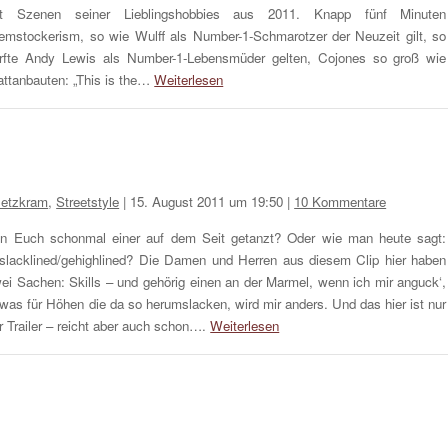
t Szenen seiner Lieblingshobbies aus 2011. Knapp fünf Minuten
emstockerism, so wie Wulff als Number-1-Schmarotzer der Neuzeit gilt, so
rfte Andy Lewis als Number-1-Lebensmüder gelten, Cojones so groß wie
attanbauten: „This is the…
Weiterlesen
etzkram
,
Streetstyle
|
15. August 2011 um 19:50
|
10 Kommentare
n Euch schonmal einer auf dem Seit getanzt? Oder wie man heute sagt:
slacklined/gehighlined? Die Damen und Herren aus diesem Clip hier haben
ei Sachen: Skills – und gehörig einen an der Marmel, wenn ich mir anguck‘,
 was für Höhen die da so herumslacken, wird mir anders. Und das hier ist nur
r Trailer – reicht aber auch schon….
Weiterlesen