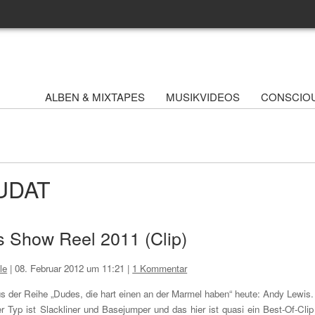
ALBEN & MIXTAPES
MUSIKVIDEOS
CONSCIO
HUDAT
s Show Reel 2011 (Clip)
le
|
08. Februar 2012 um 11:21
|
1 Kommentar
s der Reihe „Dudes, die hart einen an der Marmel haben“ heute: Andy Lewis.
r Typ ist Slackliner und Basejumper und das hier ist quasi ein Best-Of-Clip