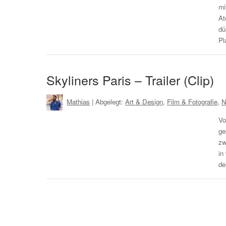
mi
At
dü
Pl
Skyliners Paris – Trailer (Clip)
Mathias
| Abgelegt:
Art & Design
,
Film & Fotografie
,
N
Vo
ge
zw
in
de