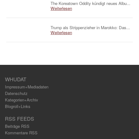
The Koreatown Oddity kündigt neues Albu...
Weiterlesen
Trump als Strippenzieher in Marokko: Das...
Weiterlesen
WHUDAT
Impressum+Mediadaten
Datenschutz
Kategorien+Archiv
Blogroll+Links
RSS FEEDS
Beiträge RSS
Kommentare RSS