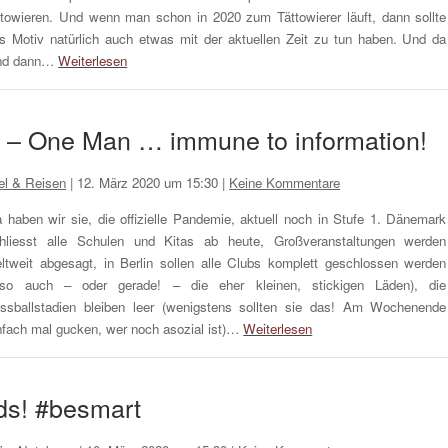
ttowieren. Und wenn man schon in 2020 zum Tättowierer läuft, dann sollte
s Motiv natürlich auch etwas mit der aktuellen Zeit zu tun haben. Und da
nd dann…
Weiterlesen
– One Man … immune to information!
el & Reisen
|
12. März 2020 um 15:30
|
Keine Kommentare
 haben wir sie, die offizielle Pandemie, aktuell noch in Stufe 1. Dänemark
hliesst alle Schulen und Kitas ab heute, Großveranstaltungen werden
ltweit abgesagt, in Berlin sollen alle Clubs komplett geschlossen werden
lso auch – oder gerade! – die eher kleinen, stickigen Läden), die
ssballstadien bleiben leer (wenigstens sollten sie das! Am Wochenende
nfach mal gucken, wer noch asozial ist)…
Weiterlesen
ds! #besmart