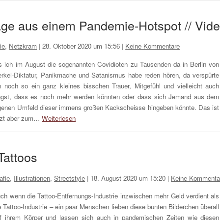
age aus einem Pandemie-Hotspot // Vid
ie
,
Netzkram
|
28. Oktober 2020 um 15:56
|
Keine Kommentare
s ich im August die sogenannten Covidioten zu Tausenden da in Berlin von
rkel-Diktatur, Panikmache und Satanismus habe reden hören, da verspürte
h noch so ein ganz kleines bisschen Trauer, Mitgefühl und vielleicht auch
gst, dass es noch mehr werden könnten oder dass sich Jemand aus dem
genen Umfeld dieser immens großen Kackscheisse hingeben könnte. Das ist
tzt aber zum…
Weiterlesen
Tattoos
afie
,
Illustrationen
,
Streetstyle
|
18. August 2020 um 15:20
|
Keine Kommenta
ch wenn die Tattoo-Entfernungs-Industrie inzwischen mehr Geld verdient als
e Tattoo-Industrie – ein paar Menschen lieben diese bunten Bilderchen überall
f ihrem Körper und lassen sich auch in pandemischen Zeiten wie diesen