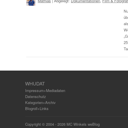
Mathias
| Abgelegt:
Dokumentationen
,
Film & Fotograf
Nu
üb
al
Wo
„G
25
Ta
WHUDAT
Impressum+Mediadaten
Datenschutz
Kategorien+Archiv
Blogroll+Links
Copyright © 2004 - 2026 MC Winkels weBlog