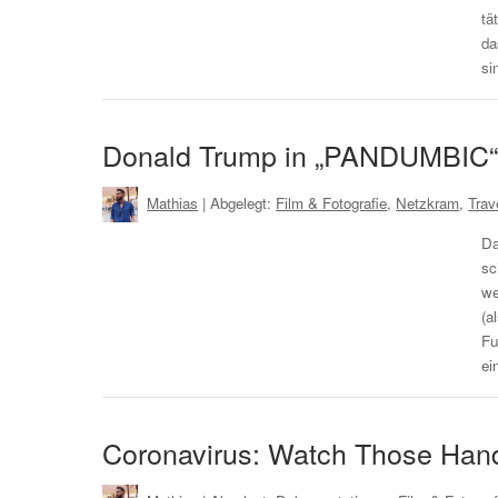
tä
da
si
Donald Trump in „PANDUMBIC“ 
Mathias
| Abgelegt:
Film & Fotografie
,
Netzkram
,
Trav
Da
sc
we
(a
Fu
ei
Coronavirus: Watch Those Han