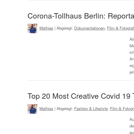
Corona-Tollhaus Berlin: Report
Mathias
| Abgelegt:
Dokumentationen
,
Film & Fotograf
Al
Me
ic
An
ei
je
Top 20 Most Creative Covid 19 
Mathias
| Abgelegt:
Fashion & Lifestyle
,
Film & Fotogr
Au
di
au