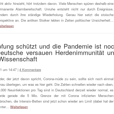
cht aktiv hinsieht, hört trotzdem davon. Viele Menschen spüren deshalb eine
rmanente Alarmbereitschaft. Unruhe entsteht nicht nur durch Ereignisse,
ndern durch ihre ständige Wiederholung. Genau hier setzt die stoische
rspektive an. Die antiken Stoiker lebten in Zeiten politischer Unsicherheit…
iterlesen
mpfung schützt und die Pandemie ist no
 Deutsche versauen Herdenimmunität u
e Wissenschaft
1 um 14:47
|
4 Kommentare
der, der jetzt davon spricht, Corona-müde zu sein, sollte sich noch einmal
nau überlegen, um was es hier geht. Die Zahlen schnellen wieder nach oben,
.000 Neuinfektionen pro Tag sind in Deutschland derzeit wieder normal, es
rde gerade die 5 Mio. Grenze der mit Corona infizierten Menschen
brochen, die Intensiv-Betten sind jetzt schon wieder am Limit (dabei hat der
inter…
Weiterlesen