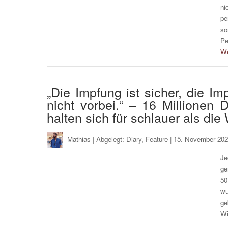
ni
pe
so
Pe
We
„Die Impfung ist sicher, die I
nicht vorbei.“ – 16 Millionen
halten sich für schlauer als di
Mathias
| Abgelegt:
Diary
,
Feature
|
15. November 202
Je
ge
50
wu
ge
W