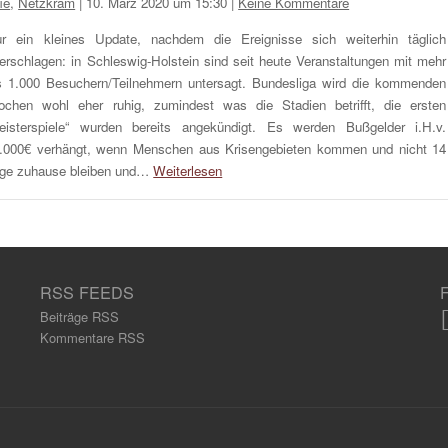
ie
,
Netzkram
|
10. März 2020 um 15:30
|
Keine Kommentare
r ein kleines Update, nachdem die Ereignisse sich weiterhin täglich
erschlagen: in Schleswig-Holstein sind seit heute Veranstaltungen mit mehr
s 1.000 Besuchern/Teilnehmern untersagt. Bundesliga wird die kommenden
chen wohl eher ruhig, zumindest was die Stadien betrifft, die ersten
eisterspiele“ wurden bereits angekündigt. Es werden Bußgelder i.H.v.
.000€ verhängt, wenn Menschen aus Krisengebieten kommen und nicht 14
ge zuhause bleiben und…
Weiterlesen
RSS FEEDS
Beiträge RSS
Kommentare RSS