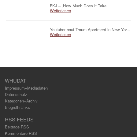
FKJ – „How Much Does It Take...
Weiterlesen
Youtuber baut Traum-Apartment in New Yor...
Weiterlesen
WHUDAT
Impressum+Mediadaten
Datenschutz
Kategorien+Archiv
Blogroll+Links
RSS FEEDS
Beiträge RSS
Kommentare RSS