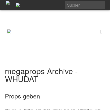
megaprops Archive -
WHUDAT
Props geben
Wo ich in letzter Zeit doch immer nur am schimpfen war,