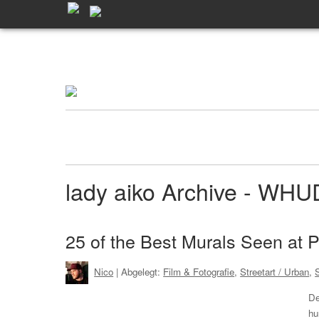
lady aiko Archive - WH
25 of the Best Murals Seen at
Nico
| Abgelegt:
Film & Fotografie
,
Streetart / Urban
,
S
De
hu