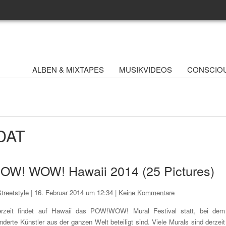
ALBEN & MIXTAPES
MUSIKVIDEOS
CONSCIO
UDAT
 POW! WOW! Hawaii 2014 (25 Pictures)
treetstyle
|
16. Februar 2014 um 12:34
|
Keine Kommentare
rzeit findet auf Hawaii das POW!WOW! Mural Festival statt, bei dem
nderte Künstler aus der ganzen Welt beteiligt sind. Viele Murals sind derzeit