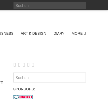
USNESS
ART & DESIGN
DIARY
MORE
im
SPONSORS: