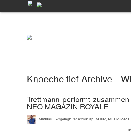
Knoecheltief Archive -
Trettmann performt zusammen 
NEO MAGAZIN ROYALE
Mathias
| Abgelegt:
facebook ap
,
Musik
,
Musikvideos
Ic