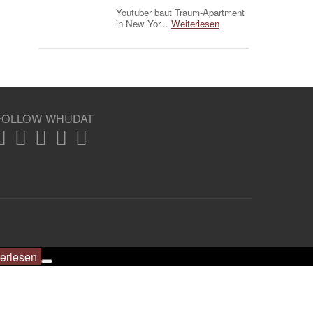
Youtuber baut Traum-Apartment
in New Yor...
Weiterlesen
FOLLOW WHUDAT
erlesen