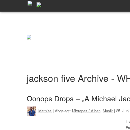
jackson five Archive - 
Oonops Drops – „A Michael Jac
Mathias
| Abgelegt:
Mixtapes / Alben
,
Musik
|
25. Jun
He
Fr