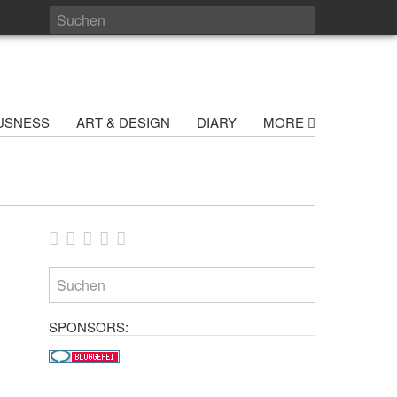
USNESS
ART & DESIGN
DIARY
MORE
SPONSORS: