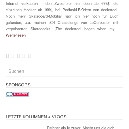
Internet verkaufen – den Zweisitzer hier oben ab 699$, die
einzelnen Hocker ab 199$, bei Podlaski-Brüdern von deckstool.
Noch mehr Skateboard-Mobiliar hab‘ ich hier noch für Euch
gefunden, u.a. meinen LC4 Chaiselonge von LeCorbusier, mit
verpolsterten Skatedecks. „The deckstool began when my…
Weiterlesen
SPONSORS:
LETZTE KOLUMNEN + VLOGS
Reicher als je zuvor: Macht uns die glob...