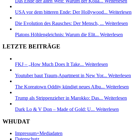
Das Ende der alten Welt: Warum der Kolla...
Weiterlesen
USA vor dem bitteren Ende: Der Hollywood...
Weiterlesen
Die Evolution des Rausches: Der Mensch, ...
Weiterlesen
Platons Höhlengleichnis: Warum die Elit...
Weiterlesen
LETZTE BEITRÄGE
FKJ – „How Much Does It Take...
Weiterlesen
Youtuber baut Traum-Apartment in New Yor...
Weiterlesen
The Koreatown Oddity kündigt neues Albu...
Weiterlesen
Trump als Strippenzieher in Marokko: Das...
Weiterlesen
Dark Lo & V Don – Made of Gold: U...
Weiterlesen
WHUDAT
Impressum+Mediadaten
Datenschutz