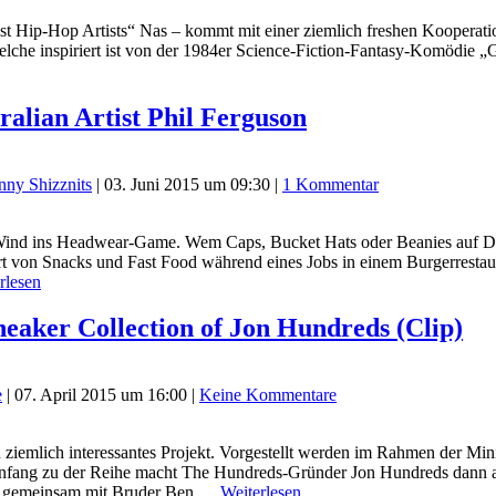
ip-Hop Artists“ Nas – kommt mit einer ziemlich freshen Kooperation 
welche inspiriert ist von der 1984er Science-Fiction-Fantasy-Komödie „
alian Artist Phil Ferguson
nny Shizznits
|
03. Juni 2015 um 09:30
|
1 Kommentar
en Wind ins Headwear-Game. Wem Caps, Bucket Hats oder Beanies auf D
rt von Snacks und Fast Food während eines Jobs in einem Burgerrestau
rlesen
eaker Collection of Jon Hundreds (Clip)
e
|
07. April 2015 um 16:00
|
Keine Kommentare
 ziemlich interessantes Projekt. Vorgestellt werden im Rahmen der Min
Anfang zu der Reihe macht The Hundreds-Gründer Jon Hundreds dann au
on gemeinsam mit Bruder Ben,…
Weiterlesen