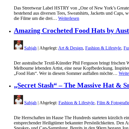
Das Streetwear Label HSTRY von „One of New York’s Greatest H
bestehend aus diversen Tees, Sweatshirts, Jacketts und Caps, 
die Filme um die drei…
Weiterlesen
Amazing Crocheted Food Hats by Austr
Sahjah
| Abgelegt:
Art & Design
,
Fashion & Lifestyle
,
Fu
Der australische Textil-Künstler Phil Ferguson bringt frisch
Melbourne lebenden Artist, eine neue Kopfbedeckung. Inspirie
„Food Hats“. Wer in diesem Sommer auffallen möchte…
Weite
„Secret Stash“ – The Massive Hat & Sn
Sahjah
| Abgelegt:
Fashion & Lifestyle
,
Film & Fotografi
Die Herrschaften im Hause The Hundreds starteten kürzlich ein
entsprechender Heiligtümer bekannter Persönlichkeiten. Den 
Sneaker- und Cap-Sammlung. Bereits in den 90ern begann J