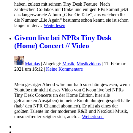
haben, zuletzt mit seinem Tiny Desk Feature. Nach
zahlreichen Collabos mit Drake und einigen EPs kommt jetzt
das langerwartete Album „Give Or Take“, aus welchem ihr
die Nummer „Lie Again“ bestimmt schon kennt, sie ist schon
länger in der…
Weiterlesen
Giveon live bei NPRs Tiny Desk
(Home) Concert // Video
Mathias
| Abgelegt:
Musik
,
Musikvideos
|
11. Februar
2021 um 16:12
|
Keine Kommentare
Mein gestriger Abend wäre nur halb so schön gewesen, wenn
Youtube mir nicht dieses Video von Giveon live bei NPRs
Tiny Desk Concerts (in der Home Edition, hier alle
gefeatureten Ausgaben) in meine Empfehlungen gespielt hätte
(hab‘ den NPR Channel abonniert). Er gilt als eines der
größten Talente im der modernen R&B und NeoSoul-Musik,
umso erfreuter zeigt er sich, auch…
Weiterlesen