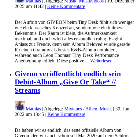
Mathias
| Abgelegt:
Musik
,
Musikvideos
|
19. Dezember
2025 um 11:42
|
Keine Kommentare
Der Auftritt von GIVEON beim Tiny Desk fühlt sich weniger
wie ein klassisches Konzert an, sondern wie ein intimes
Bekenntnis. Der Raum ist klein, die Aufmerksamkeit
maximal, und doch wirkt alles erstaunlich ruhig. Es gibt
Anlass zur Freude, denn sein Album Beloved wurde gerade
für einen Grammy als bestes R&B-Album nominiert,
während auch Leon Thomas’ Tiny-Desk-Performance
Anerkennung erhielt. Diese positive…
Weiterlesen
Giveon veröffentlicht endlich sein
Debüt-Album „Give Or Take“ //
Streams
Mathias
| Abgelegt:
Mixtapes / Alben
,
Musik
|
30. Juni
2022 um 13:45
|
Keine Kommentare
Da haben wir es endlich, das erste offizielle Album von
Giveon, den wir auch schon seit Mai 2020 auf dem Schirm