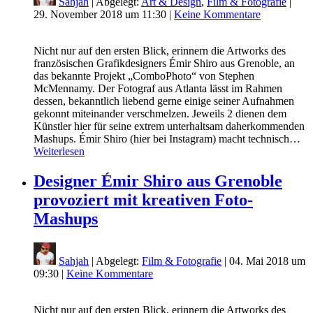
Sahjah
| Abgelegt:
Art & Design
,
Film & Fotografie
|
29. November 2018 um 11:30
|
Keine Kommentare
Nicht nur auf den ersten Blick, erinnern die Artworks des
französischen Grafikdesigners Émir Shiro aus Grenoble, an
das bekannte Projekt „ComboPhoto“ von Stephen
McMennamy. Der Fotograf aus Atlanta lässt im Rahmen
dessen, bekanntlich liebend gerne einige seiner Aufnahmen
gekonnt miteinander verschmelzen. Jeweils 2 dienen dem
Künstler hier für seine extrem unterhaltsam daherkommenden
Mashups. Émir Shiro (hier bei Instagram) macht technisch…
Weiterlesen
Designer Émir Shiro aus Grenoble
provoziert mit kreativen Foto-
Mashups
Sahjah
| Abgelegt:
Film & Fotografie
|
04. Mai 2018 um
09:30
|
Keine Kommentare
Nicht nur auf den ersten Blick, erinnern die Artworks des