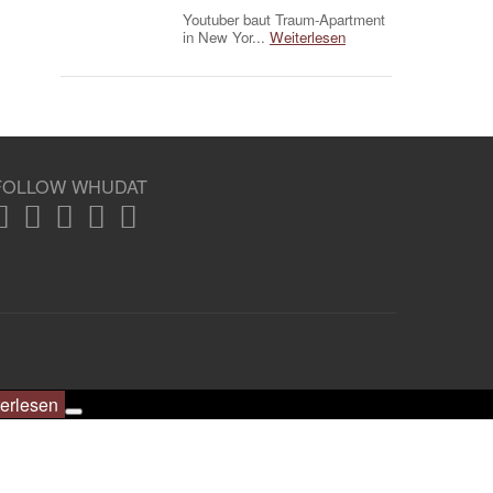
Youtuber baut Traum-Apartment
in New Yor...
Weiterlesen
FOLLOW WHUDAT
erlesen