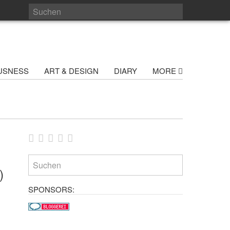
USNESS
ART & DESIGN
DIARY
MORE
)
SPONSORS: