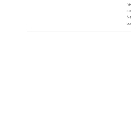
ne
se
Ne
be