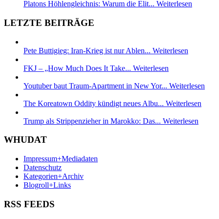
Platons Höhlengleichnis: Warum die Elit...
Weiterlesen
LETZTE BEITRÄGE
Pete Buttigieg: Iran-Krieg ist nur Ablen...
Weiterlesen
FKJ – „How Much Does It Take...
Weiterlesen
Youtuber baut Traum-Apartment in New Yor...
Weiterlesen
The Koreatown Oddity kündigt neues Albu...
Weiterlesen
Trump als Strippenzieher in Marokko: Das...
Weiterlesen
WHUDAT
Impressum+Mediadaten
Datenschutz
Kategorien+Archiv
Blogroll+Links
RSS FEEDS