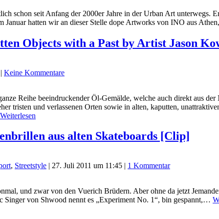
lich schon seit Anfang der 2000er Jahre in der Urban Art unterwegs. Er
. Im Januar hatten wir an dieser Stelle dope Artworks von INO aus A
tten Objects with a Past by Artist Jason Ko
|
Keine Kommentare
anze Reihe beeindruckender Öl-Gemälde, welche auch direkt aus der Net
 tristen und verlassenen Orten sowie in alten, kaputten, unattraktive
Weiterlesen
brillen aus alten Skateboards [Clip]
port
,
Streetstyle
|
27. Juli 2011 um 11:45
|
1 Kommentar
honmal, und zwar von den Vuerich Brüdern. Aber ohne da jetzt Jemandem
Eric Singer von Shwood nennt es „Experiment No. 1“, bin gespannt,…
W