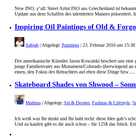
New INO, y’all: Street Artist INO aus Griechenland ist bekannt
Update aus dem Schaffen des talentierten Mannes präsentiert
Inspiring Oil Paintings of Old & Forgo
Sahjah
| Abgelegt:
Paintings
|
23. Februar 2016 um 15:30
Der amerikanische Künstler Jason Kowalski beschert uns eine g
junge Familienvater aus Monument/Colorado überwiegend an eher
einen, den Fokus des Betrachters auf eben diese Dinge bzw….
Skateboard Shades von Shwood – Sonnen
Mathias
| Abgelegt:
Art & Design
,
Fashion & Lifestyle
,
S
Ich weiß was Ihr denkt und Ihr habt recht: diese Idee gab’s sc
Und zu kaufen gibt es die auch schon – für 125$ das Stück. 