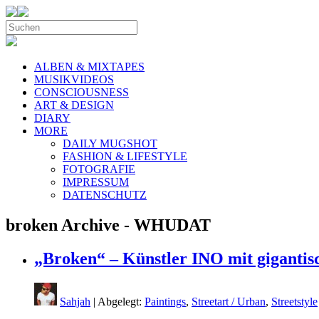
ALBEN & MIXTAPES
MUSIKVIDEOS
CONSCIOUSNESS
ART & DESIGN
DIARY
MORE
DAILY MUGSHOT
FASHION & LIFESTYLE
FOTOGRAFIE
IMPRESSUM
DATENSCHUTZ
broken Archive - WHUDAT
„Broken“ – Künstler INO mit gigantisc
Sahjah
| Abgelegt:
Paintings
,
Streetart / Urban
,
Streetstyle