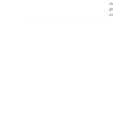
di
gi
wi